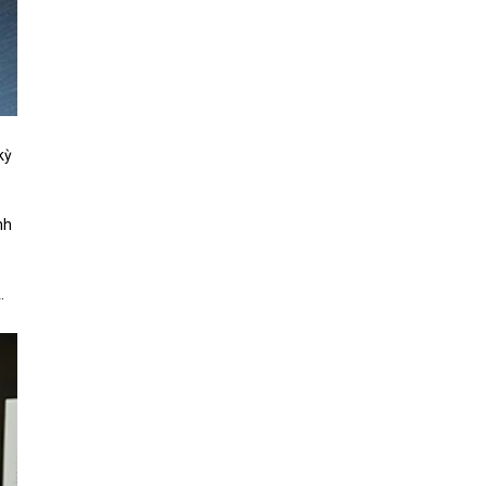
kỳ
nh
.