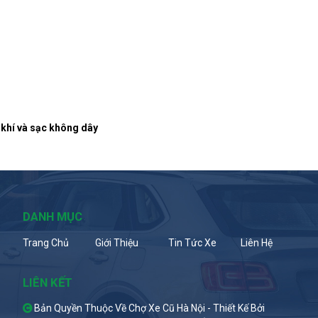
 khí và sạc không dây
DANH MỤC
Trang Chủ
Giới Thiệu
Tin Tức Xe
Liên Hệ
LIÊN KẾT
Bản Quyền Thuộc Về Chợ Xe Cũ Hà Nội -
Thiết Kế Bởi