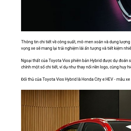
Thông tin chi tiết về công suất, mô-men xoắn và dung lượng 
vọng xe sẽ mang lại trải nghiệm lái ấn tượng và tiết kiệm nhi
Ngoại thất của Toyota Vios phiên bản Hybrid được dự đoán sẽ
chỉnh một số chi tiết, ví dụ như thay nổi nền logo, cùng huy h
Đối thủ của Toyota Vios Hybrid là Honda City e:HEV - mẫu x