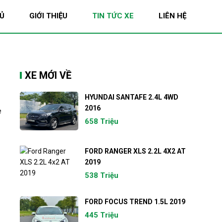
Ủ
GIỚI THIỆU
TIN TỨC XE
LIÊN HỆ
XE MỚI VỀ
HYUNDAI SANTAFE 2.4L 4WD
2016
e
658 Triệu
FORD RANGER XLS 2.2L 4X2 AT
2019
538 Triệu
FORD FOCUS TREND 1.5L 2019
445 Triệu