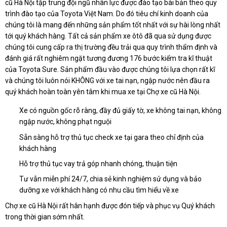
cũ Hà Nội tập trung đội ngũ nhân lực được đào tạo bài bản theo quy
trình đào tạo của Toyota Việt Nam. Do đó tiêu chí kinh doanh của
chúng tôi là mang đến những sản phẩm tốt nhất với sự hài lòng nhất
tới quý khách hàng. Tất cả sản phẩm xe ôtô đã qua sử dụng được
chúng tôi cung cấp ra thị trường đều trải qua quy trình thẩm định và
đánh giá rất nghiêm ngặt tương đương 176 bước kiểm tra kĩ thuật
của Toyota Sure. Sản phẩm đầu vào được chúng tôi lựa chọn rất kĩ
và chúng tôi luôn nói KHÔNG với xe tai nạn, ngập nước nên đầu ra
quý khách hoàn toàn yên tâm khi mua xe tại Chợ xe cũ Hà Nội.
Xe có nguồn gốc rõ ràng, đầy đủ giấy tờ, xe không tai nạn, không
ngập nước, không phạt nguội
Sẵn sàng hỗ trợ thủ tục check xe tại gara theo chỉ định của
khách hàng
Hỗ trợ thủ tục vay trả góp nhanh chóng, thuận tiện
Tư vẫn miễn phí 24/7, chia sẻ kinh nghiệm sử dụng và bảo
dưỡng xe với khách hàng có nhu cầu tìm hiểu về xe
Chợ xe cũ Hà Nội rất hân hạnh được đón tiếp và phục vụ Quý khách
trong thời gian sớm nhất.