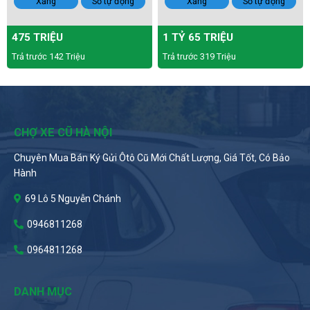
Xăng
Số tự động
Xăng
Số tự động
475 TRIỆU
1 TỶ 65 TRIỆU
Trả trước 142 Triệu
Trả trước 319 Triệu
CHỢ XE CŨ HÀ NỘI
Chuyên Mua Bán Ký Gửi Ôtô Cũ Mới Chất Lượng, Giá Tốt, Có Bảo
Hành
69 Lô 5 Nguyễn Chánh
0946811268
0964811268
DANH MỤC