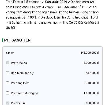
Ford Forcus 1.5 ecospot ✓ Sản xuất: 2019 ✓ Xe bán cam kết
chất lượng cao ODO hơn 4.2 vạn —- XE BÁN CAM KẾT —- ✓ Xe
không đâm đụng, không ngập nước, không tai nạn. Động cơ hộp
số nguyên bản 100%. ✓ Xe được kiểm tra đúng tiêu chuẩn Ford
✓ Bảo hành chính hãng như xe mới. ✓ Thu Xe Cũ Đổi Xe Mới Giá
Ưu Đãi
PHÍ SANG TÊN
445,000,000 đ
Giá xe
8,900,000 đ
Phí trước bạ
437.000 đ
Bảo hiểm dân sự
240.000 đ
Phí đăng kiểm
1.560.000 đ
Phí bảo trì đường bộ
500.000 đ
Phí đổi biển