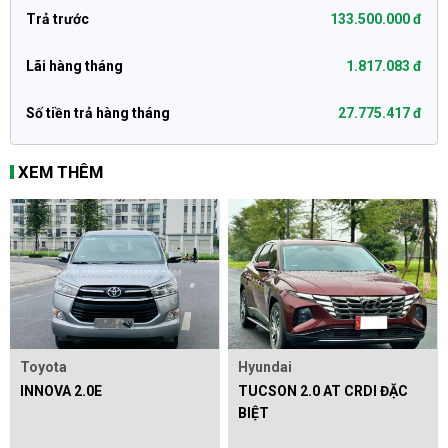
Trả trước
133.500.000 đ
Lãi hàng tháng
1.817.083 đ
Số tiền trả hàng tháng
27.775.417 đ
XEM THÊM
Toyota
Hyundai
INNOVA 2.0E
TUCSON 2.0 AT CRDI ĐẶC
BIỆT