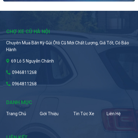
CHỢ XE CŨ HÀ NỘI
Chuyên Mua Bán Ký Gửi Ôtô Cũ Mới Chất Lượng, Giá Tốt, Có Bảo
Hành
69 Lô 5 Nguyễn Chánh
0946811268
0964811268
DANH MỤC
Trang Chủ
Giới Thiệu
Tin Tức Xe
Liên Hệ
LIÊN KẾT