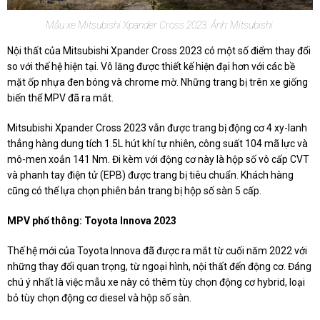
Mẫu xe Mitsubishi Xpander Cross 2023. Ảnh: Mitsubishi.
Nội thất của Mitsubishi Xpander Cross 2023 có một số điểm thay đổi
so với thế hệ hiện tại. Vô lăng được thiết kế hiện đại hơn với các bề
mặt ốp nhựa đen bóng và chrome mờ. Những trang bị trên xe giống
biến thể MPV đã ra mắt.
Mitsubishi Xpander Cross 2023 vẫn được trang bị động cơ 4 xy-lanh
thẳng hàng dung tích 1.5L hút khí tự nhiên, công suất 104 mã lực và
mô-men xoắn 141 Nm. Đi kèm với động cơ này là hộp số vô cấp CVT
và phanh tay điện tử (EPB) được trang bị tiêu chuẩn. Khách hàng
cũng có thể lựa chọn phiên bản trang bị hộp số sàn 5 cấp.
MPV phổ thông: Toyota Innova 2023
Thế hệ mới của Toyota Innova đã được ra mắt từ cuối năm 2022 với
những thay đổi quan trọng, từ ngoại hình, nội thất đến động cơ. Đáng
chú ý nhất là việc mẫu xe này có thêm tùy chọn động cơ hybrid, loại
bỏ tùy chọn động cơ diesel và hộp số sàn.