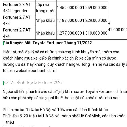
Fortuner 2.8 AT
Lắp ráp
1.459.000.000
1.259.000.000
4×4 Legender
trong nước
Fortuner 2.7 AT
Nhập khẩu
1.187.000.000
1.229.000.000
4×2
+
42.000.00
Fortuner 2.7 AT
Nhập khẩu
1.277.000.000
1.319.000.000
4×4
Giá Khuyến Mãi Toyota Fortuner Tháng 11/2022
Hiện tại, mỗi đại lý sẽ có những chương trình khuyến mãi thêm cho
khách hàng mua xe, để biết chính xác chiếc xe của mình có được
hưởng ưu đãi hay không, quý khách hàng vui lòng liên hệ với các đại lý 
tô trên website bonbanh.com.
Giá Lăn Bánh Toyota Fortuner 2022
Ngoài số tiền phải trả cho các đại lý khi mua xe Toyota Fortuner, chủ sở
hữu còn phải nộp các loại phí thuế theo luật của nhà nước như sau:
Phí trước bạ: 12% tại Hà Nội và 10% cho các tỉnh thành khác
Phí biển số: 20 triệu tại Hà Nội và thành phố Hồ Chí Minh, các tỉnh khác
1 triệu