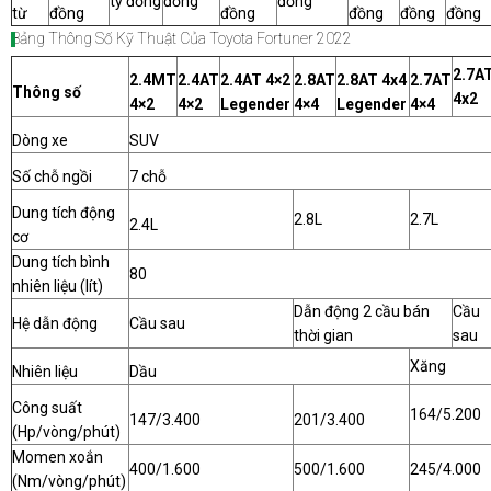
tỷ đồng
đồng
đồng
từ
đồng
đồng
đồng
đồng
đồng
Bảng Thông Số Kỹ Thuật Của Toyota Fortuner 2022
2.7A
2.4MT
2.4AT
2.4AT 4×2
2.8AT
2.8AT 4x4
2.7AT
Thông số
4x2
4×2
4×2
Legender
4×4
Legender
4×4
Dòng xe
SUV
Số chỗ ngồi
7 chỗ
Dung tích động
2.8L
2.7L
2.4L
cơ
Dung tích bình
80
nhiên liệu (lít)
Dẫn động 2 cầu bán
Cầu
Hệ dẫn động
Cầu sau
thời gian
sau
Xăng
Nhiên liệu
Dầu
Công suất
164/5.200
147/3.400
201/3.400
(Hp/vòng/phút)
Momen xoắn
400/1.600
500/1.600
245/4.000
(Nm/vòng/phút)