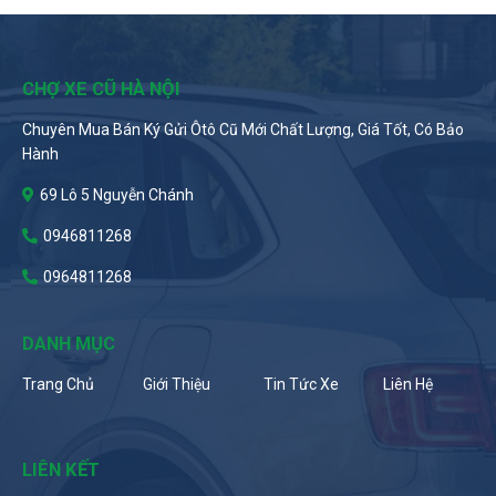
CHỢ XE CŨ HÀ NỘI
Chuyên Mua Bán Ký Gửi Ôtô Cũ Mới Chất Lượng, Giá Tốt, Có Bảo
Hành
69 Lô 5 Nguyễn Chánh
0946811268
0964811268
DANH MỤC
Trang Chủ
Giới Thiệu
Tin Tức Xe
Liên Hệ
LIÊN KẾT