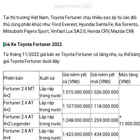
Toyota Fortuner 2022
Tại thị trường Việt Nam, Toyota Fortuner chịu nhiều sức ép từ các đối
thủ cùng phân khúc như: Ford Everest, Hyundai Santa Fe, Kia Sorento,
Mitsubishi Pajero Sport, Vinfast Lux SA2.0, Honda CRV, Mazda CX8.
Giá Xe Toyota Fortuner 2022
Từ tháng 11/2022 giá bán xe Toyota Fortuner có tăng nhẹ, cụ thể bản
giá Toyota Fortuner dưới đây:
Giá niêm yết
Giá niêm yết
Mức tăng
Phiên bản
Xuất xứ
cũ (VNĐ)
mới (VNĐ)
(VNĐ)
Fortuner 2.4 MT
Lắp ráp
1.015.000.000
1.026.000.000
4×2
trong nước
Fortuner 2.4 AT
Lắp ráp
1.107.000.000
1.118.000.000
4×2
trong nước
Fortuner 2.4 AT
Lắp ráp
+
1.248.000.000
1.259.000.000
4×2 Legender
trong nước
11.000.00
Fortuner 2.8 AT
Lắp ráp
1.423.000.000
1.434.000.000
4×4
trong nước