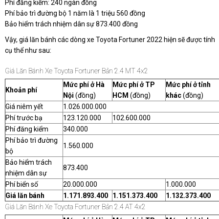
Phí đăng kiểm: 240 ngàn đồng
Phí bảo trì đường bộ 1 năm là 1 triệu 560 đồng
Bảo hiểm trách nhiệm dân sự 873.400 đồng
Vậy, giá lăn bánh các dòng xe Toyota Fortuner 2022 hiện sẽ được tính
cụ thể như sau:
Giá Lăn Bánh Xe Toyota Fortuner Bản 2.4 MT 4x2
Mức phí ở Hà
Mức phí ở TP
Mức phí ở tỉnh
Khoản phí
Nội
(đồng)
HCM
(đồng)
khác
(đồng)
Giá niêm yết
1.026.000.000
Phí trước bạ
123.120.000
102.600.000
Phí đăng kiểm
340.000
Phí bảo trì đường
1.560.000
bộ
Bảo hiểm trách
873.400
nhiệm dân sự
Phí biển số
20.000.000
1.000.000
Giá lăn bánh
1.171.893.400
1.151.373.400
1.132.373.400
Giá Lăn Bánh Xe Toyota Fortuner Bản 2.4 AT 4x2