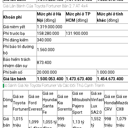
Giá Lăn Bánh Của Toyota Fortuner Bản 2.7 AT 4x4
Mức phí ở Hà
Mức phí ở TP
Mức phí ở tỉnh
Khoản phí
Nội
(đồng)
HCM
(đồng)
khác
(đồng)
Giá niêm yết
1.319.000.000
Phí trước bạ
158.280.000
131.900.000
Phí đăng kiểm
340.000
Phí bảo trì đường
1.560.000
bộ
Bảo hiểm trách
873.400
nhiệm dân sự
Phí biển số
20.000.000
1.000.000
Giá lăn bánh
1.500.053.400
1.473.673.400
1.454.673.400
So Sánh Giá Xe Toyota Fortuner Và Các Đối Thủ Cạnh Tranh
Giá xe
Giá xe
Giá xe
Giá xe
Giá xe
Giá xe
Giá xe
Giá xe
Dòng
Hyundai
Mitsubishi
Vinfast
Toyota
Ford
Kia
Honda
Mazd
xe
Santa
Pajero
Lux
Fortuner
Everest
Sorento
CRV
CX8
Fe
Sport
SA2.0
Giá
1,015
999
1,552
998
1,079
1,099
1,055 tỷ
1,13 tỷ
bán
triệu
triệu
tỷ
triệu
triệu