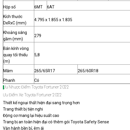
Hộp số
6MT
6AT
Kích thước
4.795 x 1.855 x 1.835
DxRxC (mm)
Khoảng sáng
279
gầm (mm)
Bán kính vòng
quay tối thiểu
5,8
(m)
Mâm
265/65R17
265/60R18
Phanh
Có
Ưu Nhược Điểm Toyota Fortuner 2022
Ưu Điểm Xe Toyota Fortuner 2022
Thiết kế ngoại thất hiện đại sang trọng hơn
Trang thiết bị tiện nghi
Động cơ mang lại hiệu suất cao
Trang bị an toàn hiện đại có thêm gói Toyota Safety Sense
Vận hành bền bỉ, êm ái