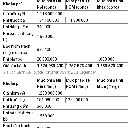
Mức phí ở Hà
Mức phí ở TP
Mức phí ở tỉnh
Khoản phí
Nội
(đồng)
HCM
(đồng)
khác
(đồng)
Giá niêm yết
1.118.000.000
Phí trước bạ
134.160.000
111.800.000
Phí đăng kiểm
340.000
Phí bảo trì đường
1.560.000
bộ
Bảo hiểm trách
873.400
nhiệm dân sự
Phí biển số
20.000.000
1.000.000
Giá lăn bánh
1.274.933.400
1.252.573.400
1.233.573.400
Giá Lăn Bánh Xe Toyota Fortuner Bản 4x2 AT Legender
Mức phí ở Hà
Mức phí ở TP
Mức phí ở tỉnh
Khoản phí
Nội
(đồng)
HCM
(đồng)
khác
(đồng)
Giá niêm yết
1.259.000.000
Phí trước bạ
151.080.000
125.900.000
Phí đăng kiểm
340.000
Phí bảo trì đường
1.560.000
bộ
Bảo hiểm trách