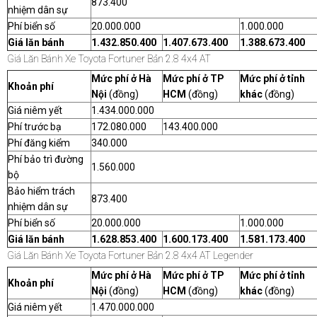
873.400
nhiệm dân sự
Phí biển số
20.000.000
1.000.000
Giá lăn bánh
1.432.850.400
1.407.673.400
1.388.673.400
Giá Lăn Bánh Xe Toyota Fortuner Bản 2.8 4x4 AT
Mức phí ở Hà
Mức phí ở TP
Mức phí ở tỉnh
Khoản phí
Nội
(đồng)
HCM
(đồng)
khác
(đồng)
Giá niêm yết
1.434.000.000
Phí trước bạ
172.080.000
143.400.000
Phí đăng kiểm
340.000
Phí bảo trì đường
1.560.000
bộ
Bảo hiểm trách
873.400
nhiệm dân sự
Phí biển số
20.000.000
1.000.000
Giá lăn bánh
1.628.853.400
1.600.173.400
1.581.173.400
Giá Lăn Bánh Xe Toyota Fortuner Bản 2.8 4x4 AT Legender
Mức phí ở Hà
Mức phí ở TP
Mức phí ở tỉnh
Khoản phí
Nội
(đồng)
HCM
(đồng)
khác
(đồng)
Giá niêm yết
1.470.000.000