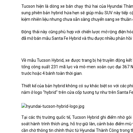
Tucson hiện là dòng xe bán chạy thứ hai của Hyundai Thàn
sung phiên bản hybrid hứa hẹn sẽ giúp mẫu SUV này tiếp c
kiệm nhiên liệu nhưng chưa sẵn sàng chuyển sang xe thuần 
Động thái này cũng phù hợp với chiến lược mở rộng điện hó
đã mở bán mẫu Santa Fe Hybrid và thu được nhiều phản hồi t
Về mẫu Tucson Hybrid, xe được trang bị hệ truyền động kết
tổng công suất 231 mã lực và mô-men xoắn cực đại 367 Nm
trước hoặc 4 bánh toàn thời gian.
Thiết kế của bản hybrid không có sự khác biệt so với các p
nằm ở logo "hybrid" trên cửa cốp tương tự như trên Santa Fe
Tại các thị trường quốc tế, Tucson Hybrid ghi điểm nhờ gói
soát hành trình thích ứng, hỗ trợ giữ làn, cảnh báo điểm mù
cần chờ thông tin chính thức từ Hyundai Thành Công trong thờ