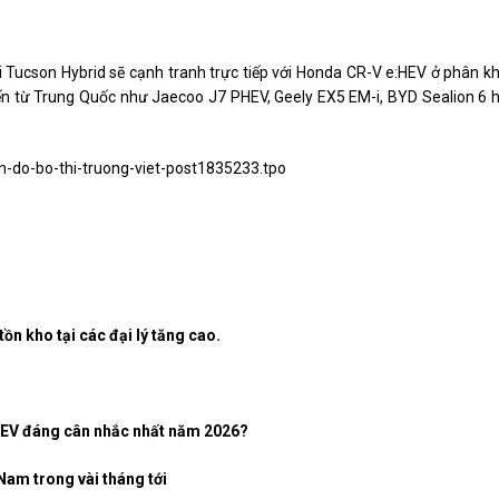
ai Tucson Hybrid sẽ cạnh tranh trực tiếp với Honda CR-V e:HEV ở phân k
đến từ Trung Quốc như Jaecoo J7 PHEV, Geely EX5 EM-i, BYD Sealion 6 
ch-do-bo-thi-truong-viet-post1835233.tpo
ồn kho tại các đại lý tăng cao.
PHEV đáng cân nhắc nhất năm 2026?
Nam trong vài tháng tới