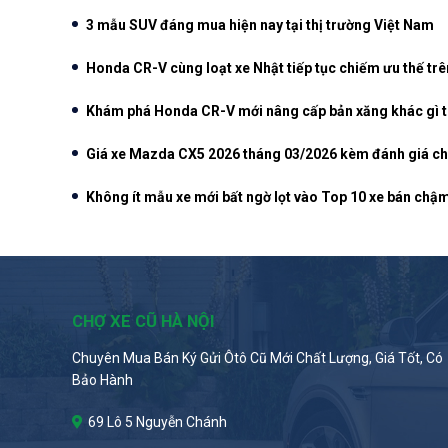
3 mẫu SUV đáng mua hiện nay tại thị trường Việt Nam
Honda CR-V cùng loạt xe Nhật tiếp tục chiếm ưu thế trên
Khám phá Honda CR-V mới nâng cấp bản xăng khác gì 
Giá xe Mazda CX5 2026 tháng 03/2026 kèm đánh giá chi
Không ít mẫu xe mới bất ngờ lọt vào Top 10 xe bán chậ
CHỢ XE CŨ HÀ NỘI
Chuyên Mua Bán Ký Gửi Ôtô Cũ Mới Chất Lượng, Giá Tốt, Có
Bảo Hành
69 Lô 5 Nguyễn Chánh