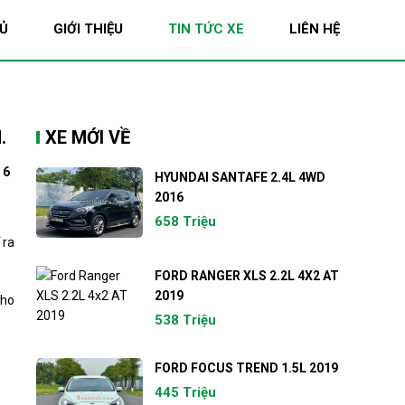
Ủ
GIỚI THIỆU
TIN TỨC XE
LIÊN HỆ
.
XE MỚI VỀ
 6
HYUNDAI SANTAFE 2.4L 4WD
2016
658 Triệu
 ra
FORD RANGER XLS 2.2L 4X2 AT
2019
cho
538 Triệu
FORD FOCUS TREND 1.5L 2019
445 Triệu