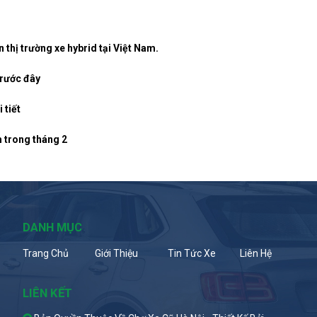
 thị trường xe hybrid tại Việt Nam.
trước đây
 tiết
m trong tháng 2
DANH MỤC
Trang Chủ
Giới Thiệu
Tin Tức Xe
Liên Hệ
LIÊN KẾT