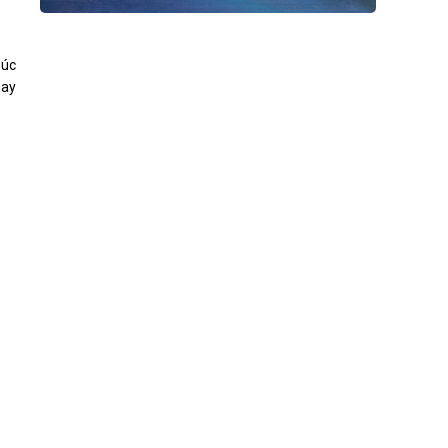
húc
hay