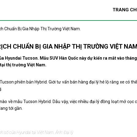
TRANG CH
h Chuẩn Bị Gia Nhập Thị Trường Việt Nam.
ỊCH CHUẨN BỊ GIA NHẬP THỊ TRƯỜNG VIỆT NAM
của
Hyundai Tucson
. Mẫu SUV Hàn Quốc này dự kiến ra mắt vào tháng
tại thị trường Việt Nam.
ucson phiên bản Hybrid. Giới tư vấn bán hàng đại lý hé lộ rằng xe có thể
g.
ào về mẫu Tucson Hybrid. Dẫu vậy, việc nhiều đại lý đồng loạt mở cọc 
ang tới gần.
nh số của Hyundai tại Việt Nam. Ảnh: Đại lý