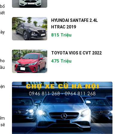
 bổ
iết
HYUNDAI SANTAFE 2.4L
HTRAC 2019
này
815 Triệu
TOYOTA VIOS E CVT 2022
cho
475 Triệu
cầu
iện
iểm
 sẽ