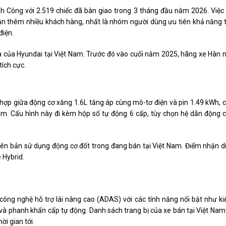
h Công với 2.519 chiếc đã bàn giao trong 3 tháng đầu năm 2026. Việc
ận thêm nhiều khách hàng, nhất là nhóm người dùng ưu tiên khả năng t
điện.
a của Hyundai tại Việt Nam. Trước đó vào cuối năm 2025, hãng xe Hàn 
ích cực.
 hợp giữa động cơ xăng 1.6L tăng áp cùng mô-tơ điện và pin 1.49 kWh, 
. Cấu hình này đi kèm hộp số tự động 6 cấp, tùy chọn hệ dẫn động 
hiên bản sử dụng động cơ đốt trong đang bán tại Việt Nam. Điểm nhận d
 Hybrid.
 công nghệ hỗ trợ lái nâng cao (ADAS) với các tính năng nổi bật như k
 và phanh khẩn cấp tự động. Danh sách trang bị của xe bán tại Việt Nam
i gian tới.