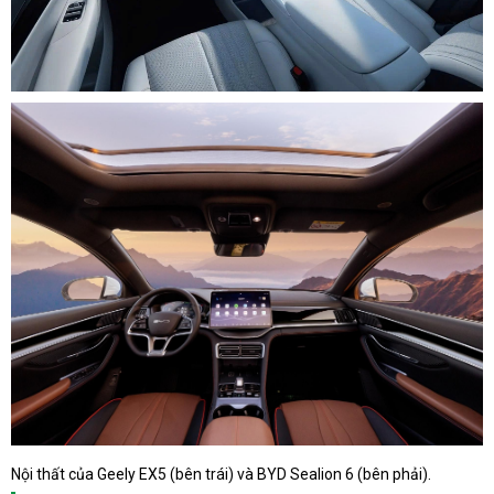
Nội thất của Geely EX5 (bên trái) và BYD Sealion 6 (bên phải).