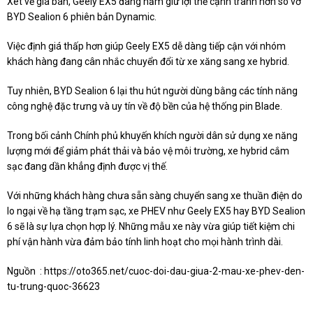
Xét về giá bán, Geely EX5 đang nắm giữ lợi thế cạnh tranh hơn so vơ
BYD Sealion 6 phiên bản Dynamic.
Việc định giá thấp hơn giúp Geely EX5 dễ dàng tiếp cận với nhóm
khách hàng đang cân nhắc chuyển đổi từ xe xăng sang xe hybrid.
Tuy nhiên, BYD Sealion 6 lại thu hút người dùng bằng các tính năng
công nghệ đặc trưng và uy tín về độ bền của hệ thống pin Blade.
Trong bối cảnh Chính phủ khuyến khích người dân sử dụng xe năng
lượng mới để giảm phát thải và bảo vệ môi trường, xe hybrid cắm
sạc đang dần khẳng định được vị thế.
Với những khách hàng chưa sẵn sàng chuyển sang xe thuần điện do
lo ngại về hạ tầng trạm sạc, xe PHEV như Geely EX5 hay BYD Sealion
6 sẽ là sự lựa chọn hợp lý. Những mẫu xe này vừa giúp tiết kiệm chi
phí vận hành vừa đảm bảo tính linh hoạt cho mọi hành trình dài.
Nguồn :
https://oto365.net/cuoc-doi-dau-giua-2-mau-xe-phev-den-
tu-trung-quoc-36623