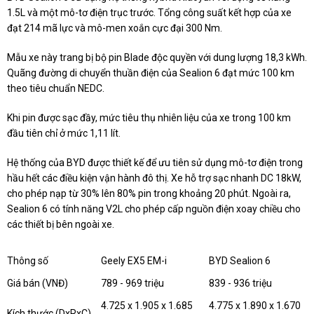
1.5L và một mô-tơ điện trục trước. Tổng công suất kết hợp của xe
đạt 214 mã lực và mô-men xoắn cực đại 300 Nm.
Mẫu xe này trang bị bộ pin Blade độc quyền với dung lượng 18,3 kWh.
Quãng đường di chuyển thuần điện của Sealion 6 đạt mức 100 km
theo tiêu chuẩn NEDC.
Khi pin được sạc đầy, mức tiêu thụ nhiên liệu của xe trong 100 km
đầu tiên chỉ ở mức 1,11 lít.
Hệ thống của BYD được thiết kế để ưu tiên sử dụng mô-tơ điện trong
hầu hết các điều kiện vận hành đô thị. Xe hỗ trợ sạc nhanh DC 18kW,
cho phép nạp từ 30% lên 80% pin trong khoảng 20 phút. Ngoài ra,
Sealion 6 có tính năng V2L cho phép cấp nguồn điện xoay chiều cho
các thiết bị bên ngoài xe.
Thông số
Geely EX5 EM-i
BYD Sealion 6
Giá bán (VNĐ)
789 - 969 triệu
839 - 936 triệu
4.725 x 1.905 x 1.685
4.775 x 1.890 x 1.670
Kích thước (DxRxC)