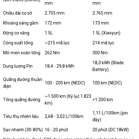
mm
mm
Chiều dài cơ sở
2.755 mm
2.765 mm
Khoảng sáng gầm
172 mm
173 mm
Động cơ xăng
1.5L
1.5L (Xiaoyun)
Công suất tổng
~215 mã lực
214 mã lực
Mô-men xoắn tổng
262 Nm
300 Nm
18,3 kWh (Blade
Dung lượng Pin
18,4 - 29,8 kWh
Battery)
Quãng đường thuần
100 - 200 km (NEDC)
100 km (NEDC)
điện
~1.500 km (Kỷ lục 1.823
Tổng quãng đường
>1.200 km
km)
1,11 L/100km (pin
Tiêu thụ nhiên liệu
2,68 - 3,02 L/100km
đầy)
Sạc nhanh (30-80%)
16 - 20 phút
20 phút (DC 18kW)