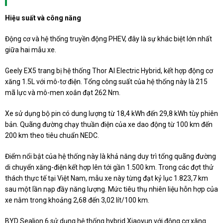
Hiệu suất và công năng
Động cơ và hệ thống truyền động PHEV, đây là sự khác biệt lớn nhất
giữa hai mẫu xe.
Geely EX5 trang bị hệ thống Thor AI Electric Hybrid, kết hợp động cơ
xăng 1.5L với mô-tơ điện. Tổng công suất của hệ thống này là 215
mã lực và mô-men xoắn đạt 262 Nm.
Xe sử dụng bộ pin có dung lượng từ 18,4 kWh đến 29,8 kWh tùy phiên
bản. Quãng đường chạy thuần điện của xe dao động từ 100 km đến
200 km theo tiêu chuẩn NEDC.
Điểm nổi bật của hệ thống này là khả năng duy trì tổng quãng đường
di chuyển xăng-điện kết hợp lên tới gần 1.500 km. Trong các đợt thử
thách thực tế tại Việt Nam, mẫu xe này từng đạt kỷ lục 1.823,7 km
sau một lần nạp đầy năng lượng. Mức tiêu thụ nhiên liệu hỗn hợp của
xe nằm trong khoảng 2,68 đến 3,02 lít/100 km.
BYD Sealion 6 sử dụng hệ thống hybrid Xiaoyun với động cơ xăng