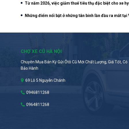
Từ năm 2026, việc giảm thuế tiêu thụ đặc biệt cho xe h
Những điểm nổi bật ở những tân binh lần đầu ra mắt tạ
CHỢ XE CŨ HÀ NỘI
Chuyên Mua Bán Ký Gửi Ôtô Cũ Mới Chất Lượng, Giá Tốt, Có
Bảo Hành
69 Lô 5 Nguyễn Chánh
0946811268
0964811268