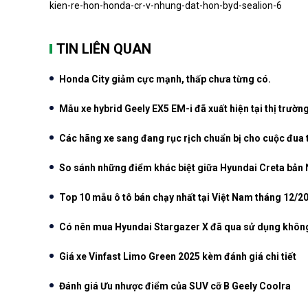
kien-re-hon-honda-cr-v-nhung-dat-hon-byd-sealion-6
TIN LIÊN QUAN
Honda City giảm cực mạnh, thấp chưa từng có.
Mẫu xe hybrid Geely EX5 EM-i đã xuất hiện tại thị trườn
Các hãng xe sang đang rục rịch chuẩn bị cho cuộc đua
So sánh những điểm khác biệt giữa Hyundai Creta bản N
Top 10 mẫu ô tô bán chạy nhất tại Việt Nam tháng 12/2
Có nên mua Hyundai Stargazer X đã qua sử dụng khôn
Giá xe Vinfast Limo Green 2025 kèm đánh giá chi tiết
Đánh giá Ưu nhược điểm của SUV cỡ B Geely Coolra