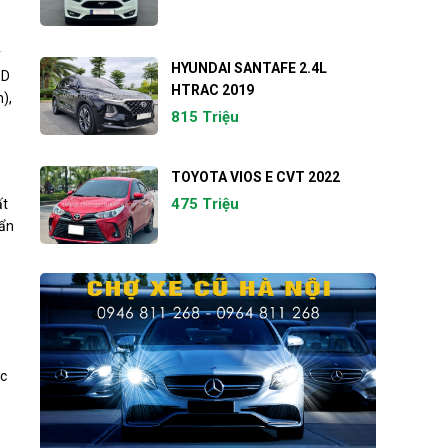
y
HYUNDAI SANTAFE 2.4L
ED
HTRAC 2019
),
815 Triệu
TOYOTA VIOS E CVT 2022
475 Triệu
ất
uẩn
ợc