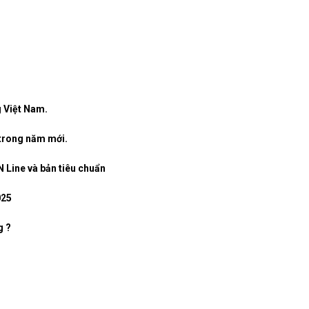
g Việt Nam.
 trong năm mới.
 Line và bản tiêu chuẩn
025
g ?