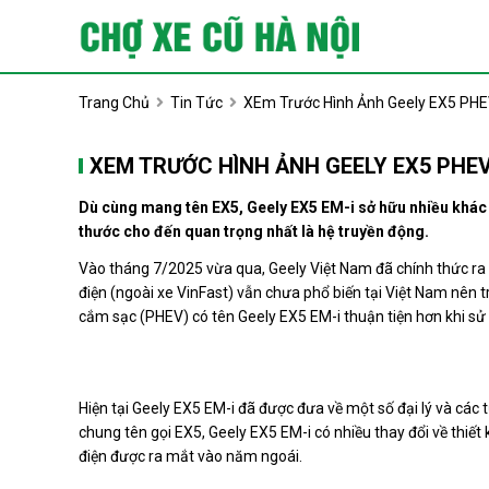
Trang Chủ
Tin Tức
XEm Trước Hình Ảnh Geely EX5 PHEV
XEM TRƯỚC HÌNH ẢNH GEELY EX5 PHEV 
Dù cùng mang tên EX5, Geely EX5 EM-i sở hữu nhiều khác bi
thước cho đến quan trọng nhất là hệ truyền động.
Vào tháng 7/2025 vừa qua, Geely Việt Nam đã chính thức ra
điện (ngoài xe VinFast) vẫn chưa phổ biến tại Việt Nam nên
cắm sạc (PHEV) có tên Geely EX5 EM-i thuận tiện hơn khi sử
Hiện tại Geely EX5 EM-i đã được đưa về một số đại lý và cá
chung tên gọi EX5, Geely EX5 EM-i có nhiều thay đổi về thiết 
điện được ra mắt vào năm ngoái.