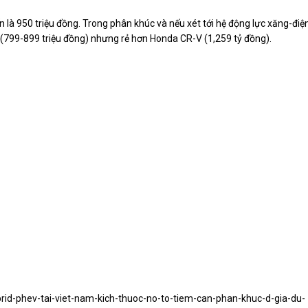
n là 950 triệu đồng. Trong phân khúc và nếu xét tới hệ động lực xăng-điện
 (799-899 triệu đồng) nhưng rẻ hơn Honda CR-V (1,259 tỷ đồng).
rid-phev-tai-viet-nam-kich-thuoc-no-to-tiem-can-phan-khuc-d-gia-du-