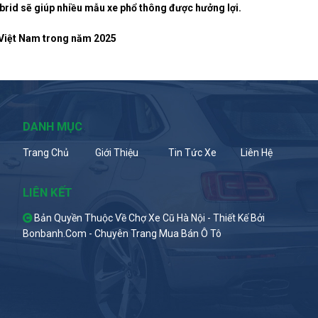
ybrid sẽ giúp nhiều mẫu xe phổ thông được hưởng lợi.
i Việt Nam trong năm 2025
DANH MỤC
Trang Chủ
Giới Thiệu
Tin Tức Xe
Liên Hệ
LIÊN KẾT
Bản Quyền Thuộc Về Chợ Xe Cũ Hà Nội -
Thiết Kế Bởi
Bonbanh.com - Chuyên Trang Mua Bán Ô Tô