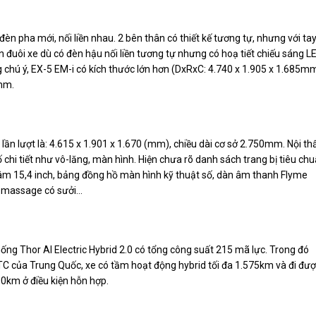
èn pha mới, nối liền nhau. 2 bên thân có thiết kế tương tự, nhưng với ta
 đuôi xe dù có đèn hậu nối liền tương tự nhưng có hoạ tiết chiếu sáng L
g chú ý, EX-5 EM-i có kích thước lớn hơn (DxRxC: 4.740 x 1.905 x 1.685mm
5mm.
lần lượt là: 4.615 x 1.901 x 1.670 (mm), chiều dài cơ sở 2.750mm. Nội th
 chi tiết như vô-lăng, màn hình. Hiện chưa rõ danh sách trang bị tiêu ch
âm 15,4 inch, bảng đồng hồ màn hình kỹ thuật số, dàn âm thanh Flyme
 massage có sưởi...
thống Thor AI Electric Hybrid 2.0 có tổng công suất 215 mã lực. Trong đó
TC của Trung Quốc, xe có tầm hoạt động hybrid tối đa 1.575km và đi đư
00km ở điều kiện hỗn hợp.