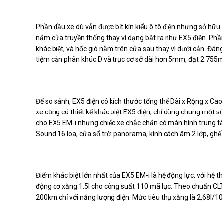
Phần đầu xe dù vẫn được bịt kín kiểu ô tô điện nhưng sở hữu đ
nắm cửa truyền thống thay vì dạng bật ra như EX5 điện. Phần
khác biệt, và hốc gió nằm trên cửa sau thay vì dưới cản. Đán
tiệm cận phân khúc D và trục cơ sở dài hơn 5mm, đạt 2.75
Để so sánh, EX5 điện có kích thước tổng thể Dài x Rộng x Cao 
xe cũng có thiết kế khác biệt EX5 điện, chỉ dùng chung một số
cho EX5 EM-i nhưng chiếc xe chắc chắn có màn hình trung t
Sound 16 loa, cửa sổ trời panorama, kính cách âm 2 lớp, ghế
Điểm khác biệt lớn nhất của EX5 EM-i là hệ động lực, với hệ 
động cơ xăng 1.5l cho công suất 110 mã lực. Theo chuẩn CL
200km chỉ với năng lượng điện. Mức tiêu thụ xăng là 2,68l/1