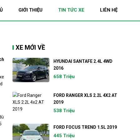
Ủ
GIỚI THIỆU
TIN TỨC XE
LIÊN HỆ
XE MỚI VỀ
ch
HYUNDAI SANTAFE 2.4L 4WD
2016
658 Triệu
xe
id
FORD RANGER XLS 2.2L 4X2 AT
2019
538 Triệu
dù
5
FORD FOCUS TREND 1.5L 2019
445 Triệu