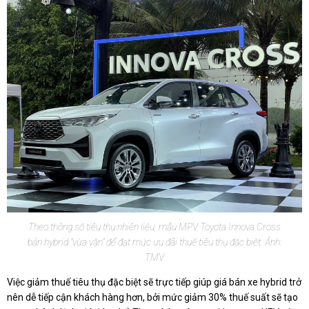
Theo thông số tiêu thụ nhiên liệu, mẫu MPV Toyota Innova Cross
bản hybrid "vừa vặn" để đạt mức ưu đãi thuế tiêu thụ đặc biệt. Ảnh:
TMV
Việc giảm thuế tiêu thụ đặc biệt sẽ trực tiếp giúp giá bán xe hybrid trở
nên dễ tiếp cận khách hàng hơn, bởi mức giảm 30% thuế suất sẽ tạo