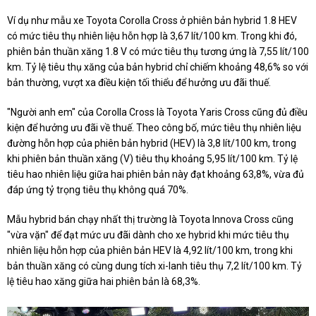
Ví dụ như mẫu xe Toyota Corolla Cross ở phiên bản hybrid 1.8 HEV
có mức tiêu thụ nhiên liệu hỗn hợp là 3,67 lít/100 km. Trong khi đó,
phiên bản thuần xăng 1.8 V có mức tiêu thụ tương ứng là 7,55 lít/100
km. Tỷ lệ tiêu thụ xăng của bản hybrid chỉ chiếm khoảng 48,6% so với
bản thường, vượt xa điều kiện tối thiểu để hưởng ưu đãi thuế.
"Người anh em" của Corolla Cross là Toyota Yaris Cross cũng đủ điều
kiện để hưởng ưu đãi về thuế. Theo công bố, mức tiêu thụ nhiên liệu
đường hỗn hợp của phiên bản hybrid (HEV) là 3,8 lít/100 km, trong
khi phiên bản thuần xăng (V) tiêu thụ khoảng 5,95 lít/100 km. Tỷ lệ
tiêu hao nhiên liệu giữa hai phiên bản này đạt khoảng 63,8%, vừa đủ
đáp ứng tỷ trọng tiêu thụ không quá 70%.
Mẫu hybrid bán chạy nhất thị trường là Toyota Innova Cross cũng
"vừa vặn" để đạt mức ưu đãi dành cho xe hybrid khi mức tiêu thụ
nhiên liệu hỗn hợp của phiên bản HEV là 4,92 lít/100 km, trong khi
bản thuần xăng có cùng dung tích xi-lanh tiêu thụ 7,2 lít/100 km. Tỷ
lệ tiêu hao xăng giữa hai phiên bản là 68,3%.