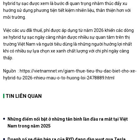
hybrid tự sạc được xem là bước đi quan trọng nhằm thúc đẩy xu
hướng sử dụng phương tiện tiết kiệm nhiên liệu, thân thiện hơn với
môi trường.
Việc các ưu đãi thuế, phí được áp dụng từ năm 2026 khiến các dòng
xe hybrid tự sạc ngày càng nhận được nhiều sự quan tâm trên thị
trường Việt Nam và người tiêu dùng là những người hưởng lợi nhất
khi có nhiều sự lựa chọn xe xanh chất lượng với chi phí ngày càng
thấp.
Nguồn :
https://vietnamnet.vn/giam-thue-tieu-thu-dac-biet-cho-xe-
hybrid-tu-2026-nhieu-mau-o-to-huong-loi-2478889.html
TIN LIÊN QUAN
Những điểm nổi bật ở những tân binh lần đầu ra mắt tại Việt
Nam trong năm 2025
Doanh số xe điện bán ra của BYD đang dần vượt qua Tesla