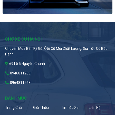
CHỢ XE CŨ HÀ NỘI
Chuyên Mua Bán Ký Gửi Ôtô Cũ Mới Chất Lượng, Giá Tốt, Có Bảo
Hành
69 Lô 5 Nguyễn Chánh
0946811268
0964811268
DANH MỤC
Trang Chủ
Giới Thiệu
Tin Tức Xe
Liên Hệ