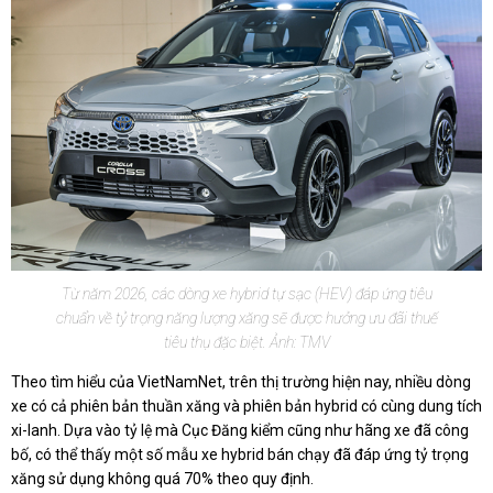
Từ năm 2026, các dòng xe hybrid tự sạc (HEV) đáp ứng tiêu
chuẩn về tỷ trọng năng lượng xăng sẽ được hưởng ưu đãi thuế
tiêu thụ đặc biệt. Ảnh: TMV
Theo tìm hiểu của VietNamNet, trên thị trường hiện nay, nhiều dòng
xe có cả phiên bản thuần xăng và phiên bản hybrid có cùng dung tích
xi-lanh. Dựa vào tỷ lệ mà Cục Đăng kiểm cũng như hãng xe đã công
bố, có thể thấy một số mẫu xe hybrid bán chạy đã đáp ứng tỷ trọng
xăng sử dụng không quá 70% theo quy định.