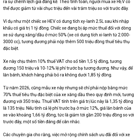
ra sự chênh lệch giá đáng kể. Theo tính toán, người mua xe HEV có
thể được giảm từ vài chục triệu đến vài trăm triệu so với trước đây.
Ví dụ như một chiếc xe HEV có dung tích xy-lanh 2.5L sau khi nhập
khẩu có giá trị 1 tỷ đồng. Chiếc xe đang bị áp mức thuế đối với dòng
xe sử dụng xăng/dầu ở mức 50% (xe có dung tích xi-lanh từ 2.000-
3000 cc), tương đương phải nộp thêm 500 triệu đồng thuế tiêu thụ
đặc biệt.
Xe này chịu thêm 10% thuế VAT cho số tiền 1,5 tỷ đồng, tương
đương 150 triệu và 10-12% lệ phí trước bạ tương đương. Như vậy, để
lăn bánh, khách hàng phải bỏ ra không dưới 1,85 tỷ đồng.
Từ năm 2026, cũng mẫu xe này nhưng sẽ chỉ phải nộp bằng mức
70% thuế tiêu thụ đặc biệt của xe xăng dầu theo quy định mới, tương
đương với 350 triệu. Thuế VAT tính trên giá trị lúc này là 1,35 tỷ đồng
là 135 triệu. Nếu tính cả lệ phí trước bạ ở mức 12%, giá lăn bánh của
xe vào khoảng 1,66 tỷ đồng, tức là giảm tới gần 200 triệu đồng so với
trước đây, một số tiền đáng để cân nhắc.
Các chuyên gia cho rằng, việc mở rộng chính sách ưu đãi đối với xe