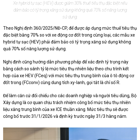
Xe hybrid tự sạc (HEV) được giảm 30% thuế tiêu thụ đặc biệt nếu
đảm bảo có tỷ trọng xăng sử dụng không quá 70% số năng lượng
sử dụng.
Theo Nghị định 360/2025/NĐ-CP, để được áp dụng mức thuế tiêu thụ
đặc biệt bằng 70% so với xe động cơ đốt trong cùng loại, các mẫu xe
hybrid tự sạc (HEV) phải đảm bảo có tỷ trọng xăng sử dụng không
quá 70% số năng lượng sử dụng.
Nghị định cũng hướng dẫn phương pháp để xác định tỷ trọng này
bằng cách so sánh tỷ lệ mức tiêu thụ nhiên liệu theo chu trình kết
hợp của xe HEV (FCeq) với mức tiêu thụ trung bình của ô tô động cơ
đốt trong (FCconv) cùng dung tích xy-lanh, gọi tắt là chỉ số R.
Để làm căn cứ đối chiếu cho các doanh nghiệp và người tiêu dùng, Bộ
Xây dựng là cơ quan chịu trách nhiệm công bố mức tiêu thụ nhiên
liệu xăng trung bình của xe ICE thuần xăng. Mức tiêu thụ sẽ được
công bố trước 31/1/2026 và định kỳ trước ngày 31/3 hàng năm.