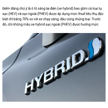
Điểm đáng chú ý là ô tô xăng lai điện (xe hybrid) bao gồm cả loại tự
sạc (HEV) và sạc ngoài (PHEV) được áp dụng mức thuế tiêu thụ đặc
biệt chỉ bằng 70% so với xe chạy xăng, dầu cùng chủng loại. Trước
đó, chỉ những mẫu xe hybrid sạc ngoài (PHEV) được hưởng mức