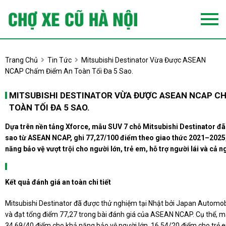
Trang Chủ
Tin Tức
Mitsubishi Destinator Vừa Được ASEAN
NCAP Chấm Điểm An Toàn Tối Đa 5 Sao.
MITSUBISHI DESTINATOR VỪA ĐƯỢC ASEAN NCAP C
TOÀN TỐI ĐA 5 SAO.
Dựa trên nền tảng Xforce, mẫu SUV 7 chỗ Mitsubishi Destinator đã
sao từ ASEAN NCAP, ghi 77,27/100 điểm theo giao thức 2021–2025
năng bảo vệ vượt trội cho người lớn, trẻ em, hỗ trợ người lái và cả n
Kết quả đánh giá an toàn chi tiết
Mitsubishi Destinator đã được thử nghiệm tại Nhật bởi Japan Automob
và đạt tổng điểm 77,27 trong bài đánh giá của ASEAN NCAP. Cụ thể, m
34,69/40 điểm cho khả năng bảo vệ người lớn, 16,54/20 điểm cho trẻ 