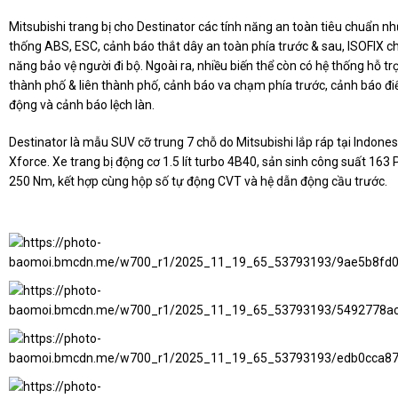
Mitsubishi trang bị cho Destinator các tính năng an toàn tiêu chuẩn như 
thống ABS, ESC, cảnh báo thắt dây an toàn phía trước & sau, ISOFIX c
năng bảo vệ người đi bộ. Ngoài ra, nhiều biến thể còn có hệ thống hỗ t
thành phố & liên thành phố, cảnh báo va chạm phía trước, cảnh báo đ
động và cảnh báo lệch làn.
Destinator là mẫu SUV cỡ trung 7 chỗ do Mitsubishi lắp ráp tại Indones
Xforce. Xe trang bị động cơ 1.5 lít turbo 4B40, sản sinh công suất 1
250 Nm, kết hợp cùng hộp số tự động CVT và hệ dẫn động cầu trước.