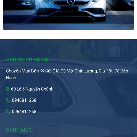
CHỢ XE CŨ HÀ NỘI
Chuyên Mua Bán Ký Gửi Ôtô Cũ Mới Chất Lượng, Giá Tốt, Có Bảo
Hành
69 Lô 5 Nguyễn Chánh
0946811268
0964811268
DANH MỤC