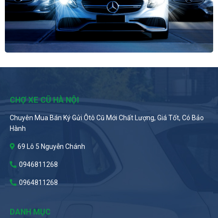
CHỢ XE CŨ HÀ NỘI
Chuyên Mua Bán Ký Gửi Ôtô Cũ Mới Chất Lượng, Giá Tốt, Có Bảo
Hành
69 Lô 5 Nguyễn Chánh
0946811268
0964811268
DANH MỤC