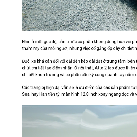
Nhìn ở một góc độ, cản trước có phần không dung hòa với ph
thẩm mỹ của mỗi người, nhưng việc cố gắng ốp dày chi tiết n
Đuôi xe khá cân đối với dải đèn kéo dài đặt ở trung tâm, bê
chút chi tiết tạo điểm nhấn. Ở nội thất, Atto 2 tạo được thiệ
chi tiết khoa trương và có phần cầu kỳ xung quanh tay nắm c
Các trang bị hiện đại vẫn sẽ là ưu điểm của các sản phẩm từ 
Seal hay Han tiền tỷ, màn hình 12,8 inch xoay ngang dọc và v