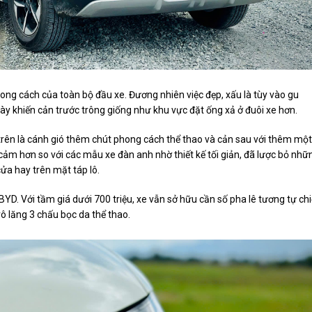
ong cách của toàn bộ đầu xe. Đương nhiên việc đẹp, xấu là tùy vào gu
ày khiến cản trước trông giống như khu vực đặt ống xả ở đuôi xe hơn.
n trên là cánh gió thêm chút phong cách thể thao và cản sau với thêm một
n cảm hơn so với các mẫu xe đàn anh nhờ thiết kế tối giản, đã lược bỏ nhữ
ửa hay trên mặt táp lô.
BYD. Với tầm giá dưới 700 triệu, xe vẫn sở hữu cần số pha lê tương tự ch
ô lăng 3 chấu bọc da thể thao.