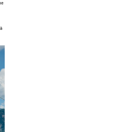
xe
là