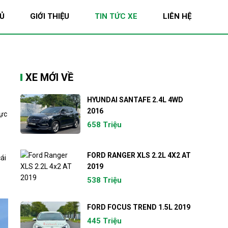
Ủ
GIỚI THIỆU
TIN TỨC XE
LIÊN HỆ
XE MỚI VỀ
HYUNDAI SANTAFE 2.4L 4WD
2016
hực
658 Triệu
FORD RANGER XLS 2.2L 4X2 AT
ái
2019
538 Triệu
FORD FOCUS TREND 1.5L 2019
445 Triệu