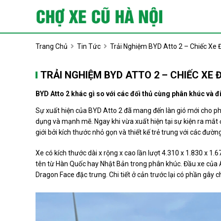
Trang Chủ
Tin Tức
Trải Nghiệm BYD Atto 2 – Chiếc Xe 
TRẢI NGHIỆM BYD ATTO 2 – CHIẾC XE 
BYD Atto 2 khác gì so với các đối thủ cùng phân khúc và 
Sự xuất hiện của BYD Atto 2 đã mang đến làn gió mới cho p
dụng và mạnh mẽ. Ngay khi vừa xuất hiện tại sự kiện ra mắt 
giới bởi kích thước nhỏ gọn và thiết kế trẻ trung với các đườn
Xe có kích thước dài x rộng x cao lần lượt 4.310 x 1.830 x 
tên từ Hàn Quốc hay Nhật Bản trong phân khúc. Đầu xe của A
Dragon Face đặc trưng. Chi tiết ở cản trước lại có phần gây ch