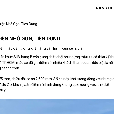
TRANG CH
Điện Nhỏ Gọn, Tiện Dụng.
ĐIỆN NHỎ GỌN, TIỆN DỤNG.
điểm hấp dẫn trong khả năng vận hành của xe là gì?
hân khúc SUV hạng B vốn đang chật chội bởi những mẫu xe có thiết kế t
ở TP.HCM, mẫu xe đã ghi điểm với nhiều khách tham quan, đặc biệt là nữ
g nét bo tròn.
1.675 mm, chiều dài cơ sở 2.620 mm. Số đo này khá tương đồng với những c
tto 2 là khu vực ăn điểm với hình dáng không quá vuông vức, thiết kế
ú ý.