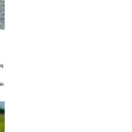
ng
iếc