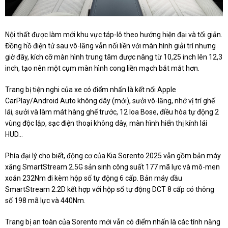
Nội thất được làm mới khu vực táp-lô theo hướng hiện đại và tối giản.
Đồng hồ điện tử sau vô-lăng vẫn nối liền với màn hình giải trí nhưng
giờ đây, kích cỡ màn hình trung tâm được nâng từ 10,25 inch lên 12,3
inch, tạo nên một cụm màn hình cong liền mạch bắt mắt hơn.
Trang bị tiện nghi của xe có điểm nhấn là kết nối Apple
CarPlay/Android Auto không dây (mới), sưởi vô-lăng, nhớ vị trí ghế
lái, sưởi và làm mát hàng ghế trước, 12 loa Bose, điều hòa tự động 2
vùng độc lập, sạc điện thoại không dây, màn hình hiển thị kính lái
HUD…
Phía đại lý cho biết, động cơ của Kia Sorento 2025 vẫn gồm bản máy
xăng SmartStream 2.5G sản sinh công suất 177 mã lực và mô-men
xoắn 232Nm đi kèm hộp số tự động 6 cấp. Bản máy dầu
SmartStream 2.2D kết hợp với hộp số tự động DCT 8 cấp có thông
số 198 mã lực và 440Nm.
Trang bị an toàn của Sorento mới vẫn có điểm nhấn là các tính năng