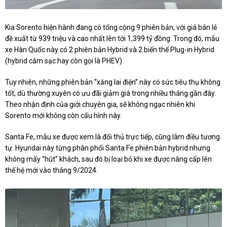
Kia Sorento hiện hành đang có tổng cộng 9 phiên bản, với giá bán lẻ
đề xuất từ 939 triệu và cao nhất lên tới 1,399 tỷ đồng. Trong đó, mẫu
xe Hàn Quốc này có 2 phiên bản Hybrid và 2 biến thể Plug-in Hybrid
(hybrid cắm sạc hay còn gọi là PHEV).
Tuy nhiên, những phiên bản “xăng lai điện” này có sức tiêu thụ không
tốt, dù thường xuyên có ưu đãi giảm giá trong nhiều tháng gần đây.
Theo nhận định của giới chuyên gia, sẽ không ngạc nhiên khi
Sorento mới không còn cấu hình này.
Santa Fe, mẫu xe được xem là đối thủ trực tiếp, cũng làm điều tương
tự. Hyundai này từng phân phối Santa Fe phiên bản hybrid nhưng
không mấy “hút” khách, sau đó bị loại bỏ khi xe được nâng cấp lên
thế hệ mới vào tháng 9/2024.