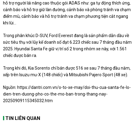
hỗ trợ người lái nâng cao thuộc gói ADAS như: ga tự động thích ứng,
cảnh báo và hỗ trợ giữ làn đường, cảnh báo và phòng tránh va chạm
điểm mù, cảnh báo và hỗ trợ tránh va chạm phương tiện cắt ngang
khi lùi…
Trong phân khúc D-SUV, Ford Everest đang là sản phẩm dẫn dầu về
sức tiêu thụ với lũy kế doanh số đạt 6.223 chiếc sau 7 tháng đầu năm
2025. Hyundai Santa Fe giữ vị trí số 2 trong nhóm xe này, với 1.561
chiếc được bán ra.
Trong khi đó, Kia Sorento chỉ bán được 516 xe sau 7 tháng đầu năm,
xếp trên Isuzu mu-X (148 chiếc) và Mitsubishi Pajero Sport (48 xe).
Nguồn:
https://dantri.com.vn/o-to-xe-may/doi-thu-cua-santa-fe-lo-
dien-tren-duong-pho-co-the-mo-ban-trong-thang-nay-
20250909115345032.htm
TIN LIÊN QUAN