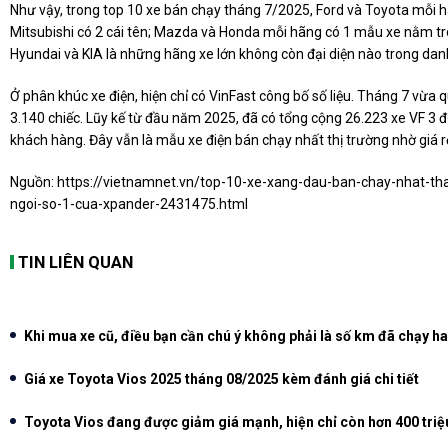
Như vậy, trong top 10 xe bán chạy tháng 7/2025, Ford và Toyota mỗi hã
Mitsubishi có 2 cái tên; Mazda và Honda mỗi hãng có 1 mẫu xe nằm tro
Hyundai và KIA là những hãng xe lớn không còn đại diện nào trong dan
Ở phân khúc xe điện, hiện chỉ có VinFast công bố số liệu. Tháng 7 vừa q
3.140 chiếc. Lũy kế từ đầu năm 2025, đã có tổng cộng 26.223 xe VF 3 đ
khách hàng. Đây vẫn là mẫu xe điện bán chạy nhất thị trường nhờ giá r
Nguồn:
https://vietnamnet.vn/top-10-xe-xang-dau-ban-chay-nhat-th
ngoi-so-1-cua-xpander-2431475.html
TIN LIÊN QUAN
Khi mua xe cũ, điều bạn cần chú ý không phải là số km đã chạy hay
Giá xe Toyota Vios 2025 tháng 08/2025 kèm đánh giá chi tiết
Toyota Vios đang được giảm giá mạnh, hiện chỉ còn hơn 400 triệu 