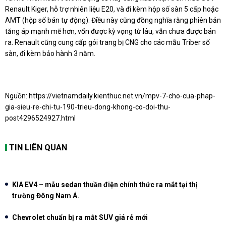
Renault Kiger, hỗ trợ nhiên liệu E20, và đi kèm hộp số sàn 5 cấp hoặc
AMT (hộp số bán tự động). Điều này cũng đồng nghĩa rằng phiên bản
tăng áp mạnh mẽ hơn, vốn được kỳ vọng từ lâu, vẫn chưa được bán
ra. Renault cũng cung cấp gói trang bị CNG cho các mẫu Triber số
sàn, đi kèm bảo hành 3 năm.
Nguồn:
https://vietnamdaily.kienthuc.net.vn/mpv-7-cho-cua-phap-
gia-sieu-re-chi-tu-190-trieu-dong-khong-co-doi-thu-
post4296524927.html
TIN LIÊN QUAN
KIA EV4 – mẫu sedan thuần điện chính thức ra mắt tại thị
trường Đông Nam Á.
Chevrolet chuẩn bị ra mắt SUV giá rẻ mới