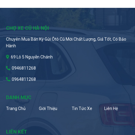
CHỢ XE CŨ HÀ NỘI
Chuyên Mua Bán Ký Gửi Ôtô Cũ Mới Chất Lượng, Giá Tốt, Có Bảo
Hành
69 Lô 5 Nguyễn Chánh
0946811268
0964811268
DANH MỤC
Trang Chủ
Giới Thiệu
Tin Tức Xe
Liên Hệ
LIÊN KẾT