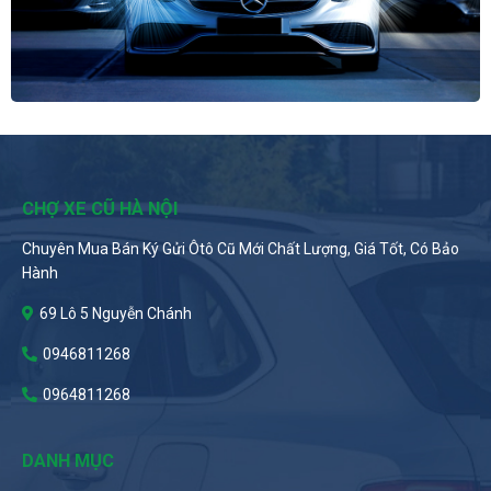
CHỢ XE CŨ HÀ NỘI
Chuyên Mua Bán Ký Gửi Ôtô Cũ Mới Chất Lượng, Giá Tốt, Có Bảo
Hành
69 Lô 5 Nguyễn Chánh
0946811268
0964811268
DANH MỤC