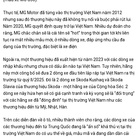
Thực tế, MG Motor đã từng vào thị trường Việt Nam năm 2012
nhưng sau đó thương hiệu này đã không trụ nổi và buộc phải rút lui.
Năm 2020, MG quyết định quay trở lại Việt Nam. Nhiều dự đoán cho
rằng, MG chắc chắn sẽ là cái tên sẽ “hot” trong thời gian tới khi liên
tục ra mắt nhiều mẫu mới, ở nhiều dòng xe, đáp ứng nhu cầu đa
dạng của thị trường, đặc biệt là xe điện.
Ngoài ra, một thương hiệu đã xuất hiện từ năm 2023 với các dòng xe
nhập khẩu nhưng chưa có dấu ấn nào tại Việt Nam. Tuy nhiên, hãng
này mới công bố sẽ đưa 2 dòng xe đầu tiên lắp ráp tại Việt Nam ra thị
trường từ quý II/2025. Đó là 2 dòng xe Skoda Kushaq và Skoda
Slavia của thương hiệu Skoda - một hãng xe của Cộng hòa Séc. 2
dòng xe này hứa hẹn sẽ có giá cạnh tranh và kỳ vọng sẽ là “đối trọng”
với các hãng xe đã “đóng đinh” tại thị trường Việt Nam như các
thương hiệu đến từ Mỹ, Nhật, Hàn.
Trên các diễn đàn về ô tô, nhiều thành viên cho rằng, các dòng xe của
các thương hiệu đến từ Trung Quốc đang là “ẩn số” khá thú vị tại thị
trường Việt Nam do có ưu thế về giá, mẫu mã và đang dần dần cải