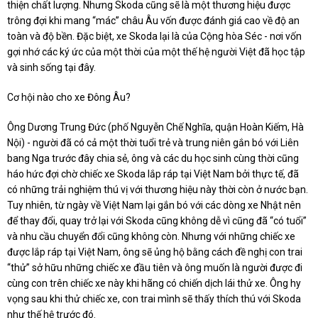
thiện chất lượng. Nhưng Skoda cũng sẽ là một thương hiệu được
trông đợi khi mang “mác” châu Âu vốn được đánh giá cao về độ an
toàn và độ bền. Đặc biệt, xe Skoda lại là của Cộng hòa Séc - nơi vốn
gợi nhớ các ký ức của một thời của một thế hệ người Việt đã học tập
và sinh sống tại đây.
Cơ hội nào cho xe Đông Âu?
Ông Dương Trung Đức (phố Nguyễn Chế Nghĩa, quận Hoàn Kiếm, Hà
Nội) - người đã có cả một thời tuổi trẻ và trung niên gắn bó với Liên
bang Nga trước đây chia sẻ, ông và các du học sinh cùng thời cũng
háo hức đợi chờ chiếc xe Skoda lắp ráp tại Việt Nam bởi thực tế, đã
có những trải nghiệm thú vị với thương hiệu này thời còn ở nước bạn.
Tuy nhiên, từ ngày về Việt Nam lại gắn bó với các dòng xe Nhật nên
để thay đổi, quay trở lại với Skoda cũng không dễ vì cũng đã “có tuổi”
và nhu cầu chuyển đổi cũng không còn. Nhưng với những chiếc xe
được lắp ráp tại Việt Nam, ông sẽ ủng hộ bằng cách đề nghị con trai
“thử” sở hữu những chiếc xe đầu tiên và ông muốn là người được đi
cùng con trên chiếc xe này khi hãng có chiến dịch lái thử xe. Ông hy
vọng sau khi thử chiếc xe, con trai mình sẽ thấy thích thú với Skoda
như thế hệ trước đó.