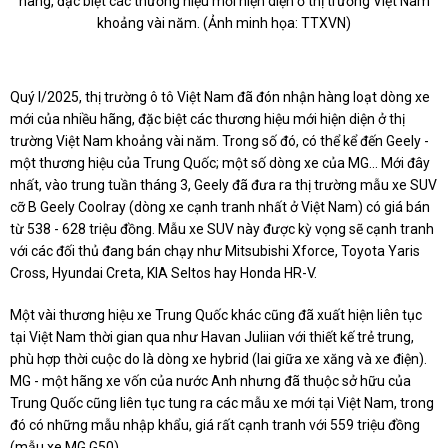
hãng, đặc biệt các thương hiệu mới hiện diện ở thị trường Việt Nam
khoảng vài năm. (Ảnh minh họa: TTXVN)
Quý I/2025, thị trường ô tô Việt Nam đã đón nhận hàng loạt dòng xe
mới của nhiều hãng, đặc biệt các thương hiệu mới hiện diện ở thị
trường Việt Nam khoảng vài năm. Trong số đó, có thể kể đến Geely -
một thương hiệu của Trung Quốc; một số dòng xe của MG... Mới đây
nhất, vào trung tuần tháng 3, Geely đã đưa ra thị trường mẫu xe SUV
cỡ B Geely Coolray (dòng xe cạnh tranh nhất ở Việt Nam) có giá bán
từ 538 - 628 triệu đồng. Mẫu xe SUV này được kỳ vọng sẽ cạnh tranh
với các đối thủ đang bán chạy như Mitsubishi Xforce, Toyota Yaris
Cross, Hyundai Creta, KIA Seltos hay Honda HR-V.
Một vài thương hiệu xe Trung Quốc khác cũng đã xuất hiện liên tục
tại Việt Nam thời gian qua như Havan Juliian với thiết kế trẻ trung,
phù hợp thời cuộc do là dòng xe hybrid (lai giữa xe xăng và xe điện).
MG - một hãng xe vốn của nước Anh nhưng đã thuộc sở hữu của
Trung Quốc cũng liên tục tung ra các mẫu xe mới tại Việt Nam, trong
đó có những mẫu nhập khẩu, giá rất cạnh tranh với 559 triệu đồng
(mẫu xe MG G50).