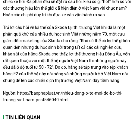
chiếc xe hơi. Đa phần đều sẽ đặt ra câu hỏi, kiểu có gì “hot” hơn so với
các thương hiệu lớn thế giới đã hiện diện ở Việt Nam vài chục năm?
Hoặc các chi phí duy trì khi đưa xe vào vận hành ra sao…
Trả lời câu hỏi về lợi thế của Skoda tại thị trường Việt khi đã là một
phần quá khứ của nhiều du học sinh Việt những năm 70, một cựu
giám đốc maketing của Skoda cho rằng: “Khó có thể có lợi thế gì liên
quan đến những du học sinh bởi trong tất cả các cái nghiên cứu,
khảo sát của hãng Skoda cho thấy, lợi thế thương hiệu Đông Âu, vốn
rất quen thuộc với một thế hệ người Việt Nam thì những người này
đều đã ở độ tuổi từ 50 - 72”. Do đó, hãng sẽ tập trung vào tệp khách
hàng F2 của thế hệ này nói riêng và những người trẻ ở Việt Nam nói
chung để lên các chiến dịch thị trường Việt Nam đầy tiềm năng.
Nguồn:
https://baophapluat.vn/nhieu-dong-o-to-moi-do-bo-thi-
truong-viet-nam-post546040.html
TIN LIÊN QUAN