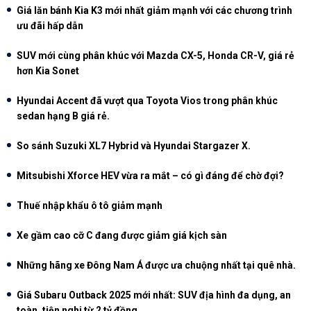
Giá lăn bánh Kia K3 mới nhất giảm mạnh với các chương trình
ưu đãi hấp dẫn
SUV mới cùng phân khúc với Mazda CX-5, Honda CR-V, giá rẻ
hơn Kia Sonet
Hyundai Accent đã vượt qua Toyota Vios trong phân khúc
sedan hạng B giá rẻ.
So sánh Suzuki XL7 Hybrid và Hyundai Stargazer X.
Mitsubishi Xforce HEV vừa ra mắt – có gì đáng để chờ đợi?
Thuế nhập khẩu ô tô giảm mạnh
Xe gầm cao cỡ C đang được giảm giá kịch sàn
Những hãng xe Đông Nam Á được ưa chuộng nhất tại quê nhà.
Giá Subaru Outback 2025 mới nhất: SUV địa hình đa dụng, an
toàn, tiện nghi từ 2 tỷ đồng.