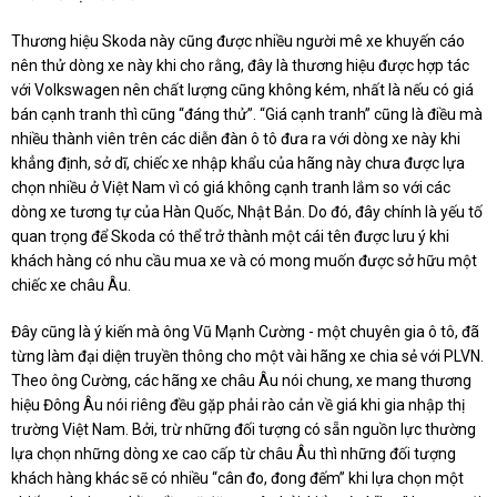
Thương hiệu Skoda này cũng được nhiều người mê xe khuyến cáo
nên thử dòng xe này khi cho rằng, đây là thương hiệu được hợp tác
với Volkswagen nên chất lượng cũng không kém, nhất là nếu có giá
bán cạnh tranh thì cũng “đáng thử”. “Giá cạnh tranh” cũng là điều mà
nhiều thành viên trên các diễn đàn ô tô đưa ra với dòng xe này khi
khẳng định, sở dĩ, chiếc xe nhập khẩu của hãng này chưa được lựa
chọn nhiều ở Việt Nam vì có giá không cạnh tranh lắm so với các
dòng xe tương tự của Hàn Quốc, Nhật Bản. Do đó, đây chính là yếu tố
quan trọng để Skoda có thể trở thành một cái tên được lưu ý khi
khách hàng có nhu cầu mua xe và có mong muốn được sở hữu một
chiếc xe châu Âu.
Đây cũng là ý kiến mà ông Vũ Mạnh Cường - một chuyên gia ô tô, đã
từng làm đại diện truyền thông cho một vài hãng xe chia sẻ với PLVN.
Theo ông Cường, các hãng xe châu Âu nói chung, xe mang thương
hiệu Đông Âu nói riêng đều gặp phải rào cản về giá khi gia nhập thị
trường Việt Nam. Bởi, trừ những đối tượng có sẵn nguồn lực thường
lựa chọn những dòng xe cao cấp từ châu Âu thì những đối tượng
khách hàng khác sẽ có nhiều “cân đo, đong đếm” khi lựa chọn một