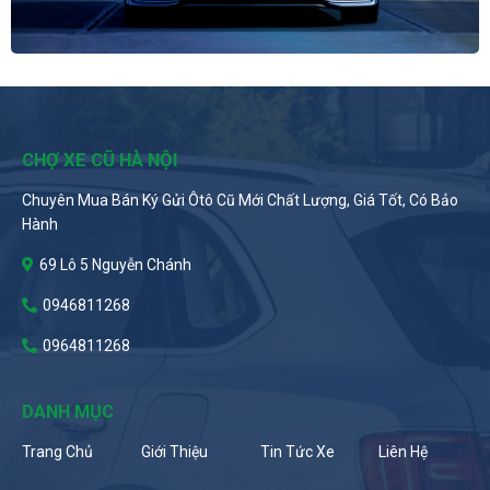
CHỢ XE CŨ HÀ NỘI
Chuyên Mua Bán Ký Gửi Ôtô Cũ Mới Chất Lượng, Giá Tốt, Có Bảo
Hành
69 Lô 5 Nguyễn Chánh
0946811268
0964811268
DANH MỤC
Trang Chủ
Giới Thiệu
Tin Tức Xe
Liên Hệ