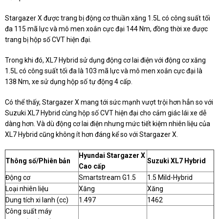
Stargazer X được trang bị động cơ thuần xăng 1.5L có công suất tối
đa 115 mã lực và mô men xoắn cực đại 144 Nm, đồng thời xe được
trang bị hộp số CVT hiện đại.
Trong khi đó, XL7 Hybrid sử dụng động cơ lai điện với động cơ xăng
1.5L có công suất tối đa là 103 mã lực và mô men xoắn cực đại là
138 Nm, xe sử dụng hộp số tự động 4 cấp.
Có thể thấy, Stargazer X mang tới sức mạnh vượt trội hơn hẳn so với
Suzuki XL7 Hybrid cùng hộp số CVT hiện đại cho cảm giác lái xe dễ
dàng hơn. Và dù động cơ lai điện nhưng mức tiết kiệm nhiên liệu của
XL7 Hybrid cũng không ít hơn đáng kể so với Stargazer X.
Hyundai Stargazer X
Thông số/Phiên bản
Suzuki XL7 Hybrid
Cao cấp
Động cơ
Smartstream G1.5
1.5 Mild-Hybrid
Loại nhiên liệu
Xăng
Xăng
Dung tích xi lanh (cc)
1.497
1462
Công suất máy