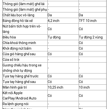
Thông gió (làm mát) ghế lái
-
-
Thông gió (làm mát) ghế phụ
-
-
Chất liệu bọc vô-lăng
Da
Da
Bảng đồng hồ tài xế
4,2 inch
TFT 10 inch
Nút bấm tích hợp trên vô-
Có
Có
lăng
Điều hòa
Tự động
Tự động 2 vùng
Chìa khoá thông minh
-
Có
Khởi động nút bấm
-
Có
Cửa gió hàng ghế sau
Có
Có
Cửa sổ trời
-
-
Gương chiếu hậu trong xe
-
-
chống chói tự động
Tựa tay hàng ghế trước
Có
Có
Tựa tay hàng ghế sau
Có
Có
Màn hình giải trí
10,25 inch
10 inch
Kết nối Apple
Có
Có
CarPlay/Android Auto
Ra lệnh giọng nói
-
-