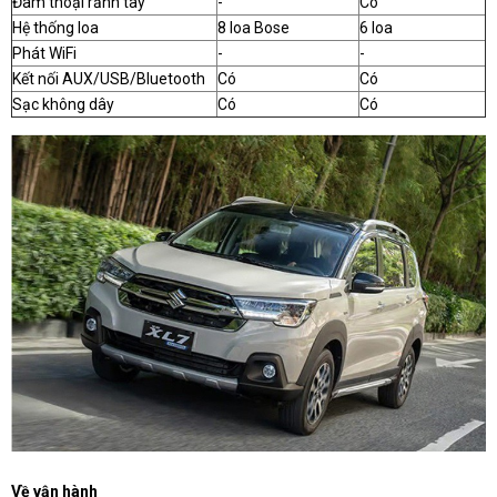
Đàm thoại rảnh tay
-
Có
Hệ thống loa
8 loa Bose
6 loa
Phát WiFi
-
-
Kết nối AUX/USB/Bluetooth
Có
Có
Sạc không dây
Có
Có
Về vận hành