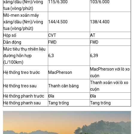
xăng/dầu (Nm)/vòng
115/6.300
103/6.000
tua (vòng/phút)
Mô-men xoắn máy
xăng/dầu (Nm)/vòng
144/4.500
138/4.400
tua (vòng/phút)
Hộp số
CVT
AT
Dẫn động
FWD
FWD
Mức tiêu thụ nhiên liệu
đường hỗn hợp
6,3
6,39
(L/100km)
MacPherson với lò xo
Hệ thống treo trước
MacPherson
cuộn
Thanh xoắn với lò xo
Hệ thống treo sau
Thanh cân bằng
cuộn
Hệ thống phanh trước
Đĩa
Đĩa
Hệ thống phanh sau
Tang trống
Tang trống