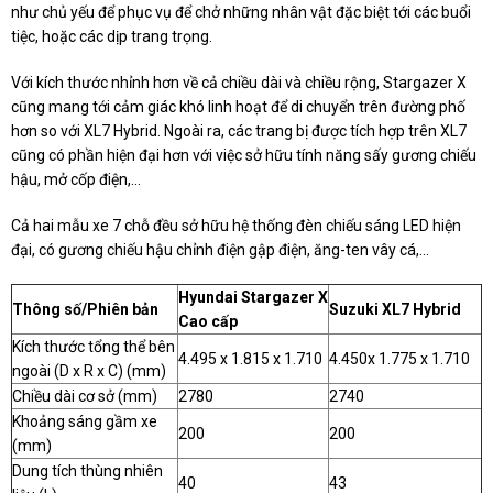
như chủ yếu để phục vụ để chở những nhân vật đặc biệt tới các buổi
tiệc, hoặc các dịp trang trọng.
Với kích thước nhỉnh hơn về cả chiều dài và chiều rộng, Stargazer X
cũng mang tới cảm giác khó linh hoạt để di chuyển trên đường phố
hơn so với XL7 Hybrid. Ngoài ra, các trang bị được tích hợp trên XL7
cũng có phần hiện đại hơn với việc sở hữu tính năng sấy gương chiếu
hậu, mở cốp điện,...
Cả hai mẫu xe 7 chỗ đều sở hữu hệ thống đèn chiếu sáng LED hiện
đại, có gương chiếu hậu chỉnh điện gập điện, ăng-ten vây cá,...
Hyundai Stargazer X
Thông số/Phiên bản
Suzuki XL7 Hybrid
Cao cấp
Kích thước tổng thể bên
4.495 x 1.815 x 1.710
4.450x 1.775 x 1.710
ngoài (D x R x C) (mm)
Chiều dài cơ sở (mm)
2780
2740
Khoảng sáng gầm xe
200
200
(mm)
Dung tích thùng nhiên
40
43