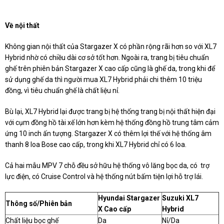
Về nội thất
Không gian nội thất của Stargazer X có phần rộng rãi hơn so với XL7
Hybrid nhờ có chiều dài cơ sở tốt hơn. Ngoài ra, trang bị tiêu chuẩn
ghế trên phiên bản Stargazer X cao cấp cũng là ghế da, trong khi để
sử dụng ghế da thì người mua XL7 Hybrid phải chi thêm 10 triệu
đồng, vì tiêu chuẩn ghế là chất liệu nỉ.
Bù lại, XL7 Hybrid lại được trang bị hệ thống trang bị nội thất hiện đại
với cụm đồng hồ tài xế lớn hơn kèm hệ thống đồng hồ trung tâm cảm
ứng 10 inch ấn tượng. Stargazer X có thêm lợi thế với hệ thống âm
thanh 8 loa Bose cao cấp, trong khi XL7 Hybrid chỉ có 6 loa.
Cả hai mẫu MPV 7 chỗ đều sở hữu hệ thống vô lăng bọc da, có trợ
lực điện, có Cruise Control và hệ thống nút bấm tiện lợi hỗ trợ lái.
Hyundai Stargazer
Suzuki XL7
Thông số/Phiên bản
X Cao cấp
Hybrid
Chất liệu bọc ghế
Da
Nỉ/Da