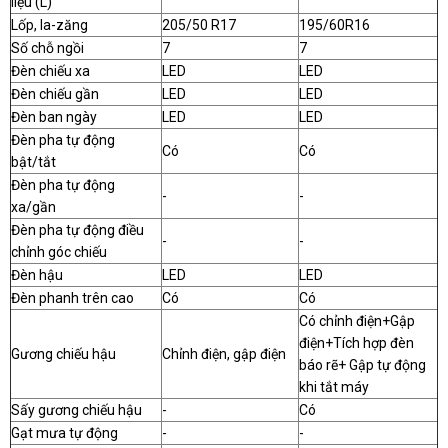
liệu (L)
Lốp, la-zăng
205/50 R17
195/60R16
Số chỗ ngồi
7
7
Đèn chiếu xa
LED
LED
Đèn chiếu gần
LED
LED
Đèn ban ngày
LED
LED
Đèn pha tự động
Có
Có
bật/tắt
Đèn pha tự động
-
-
xa/gần
Đèn pha tự động điều
-
-
chỉnh góc chiếu
Đèn hậu
LED
LED
Đèn phanh trên cao
Có
Có
Có chỉnh điện+Gập
điện+Tích hợp đèn
Gương chiếu hậu
Chỉnh điện, gập điện
báo rẽ+ Gập tự động
khi tắt máy
Sấy gương chiếu hậu
-
Có
Gạt mưa tự động
-
-