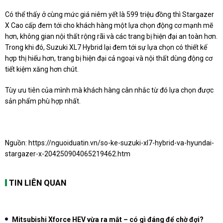
Có thể thấy ở cùng mức giá niêm yết là 599 triệu đồng thì Stargazer
X Cao cấp đem tới cho khách hàng một lựa chọn động cơ mạnh mẽ
hơn, không gian nội thất rộng rãi và các trang bị hiện đại an toàn hơn.
Trong khi đó, Suzuki XL7 Hybrid lại đem tới sự lựa chọn có thiết kế
hợp thị hiếu hơn, trang bị hiện đại cả ngoại và nội thất dùng động cơ
tiết kiệm xăng hơn chút.
Tùy ưu tiên của mình mà khách hàng cân nhắc từ đó lựa chọn được
sản phẩm phù hợp nhất.
Nguồn:
https://nguoiduatin.vn/so-ke-suzuki-xl7-hybrid-va-hyundai-
stargazer-x-204250904065219462.htm
TIN LIÊN QUAN
Mitsubishi Xforce HEV vừa ra mắt – có gì đáng để chờ đợi?