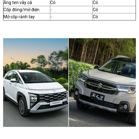
Ăng ten vây cá
Có
Có
Cốp đóng/mở điện
-
Có
Mở cốp rảnh tay
-
Có