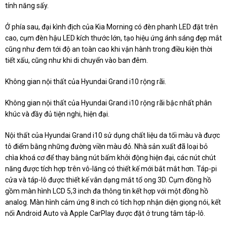
tính năng sấy.
Ở phía sau, đại kình địch của Kia Morning có đèn phanh LED đặt trên
cao, cụm đèn hậu LED kích thước lớn, tạo hiệu ứng ánh sáng đẹp mắt
cũng như đem tới độ an toàn cao khi vận hành trong điều kiện thời
tiết xấu, cũng như khi di chuyển vào ban đêm.
Không gian nội thất của Hyundai Grand i10 rộng rãi.
Không gian nội thất của Hyundai Grand i10 rộng rãi bậc nhất phân
khúc và đầy đủ tiện nghi, hiện đại.
Nội thất của Hyundai Grand i10 sử dụng chất liệu da tối màu và được
tô điểm bằng những đường viền màu đỏ. Nhà sản xuất đã loại bỏ
chìa khoá cơ để thay bằng nút bấm khởi động hiện đại, các nút chút
năng được tích hợp trên vô-lăng có thiết kế mới bắt mắt hơn. Táp-pi
cửa và táp-lô được thiết kế vân dạng mắt tổ ong 3D. Cụm đồng hồ
gồm màn hình LCD 5,3 inch đa thông tin kết hợp với một đồng hồ
analog. Màn hình cảm ứng 8 inch có tích hợp nhận diện giọng nói, kết
nối Android Auto và Apple CarPlay được đặt ở trung tâm táp-lô.