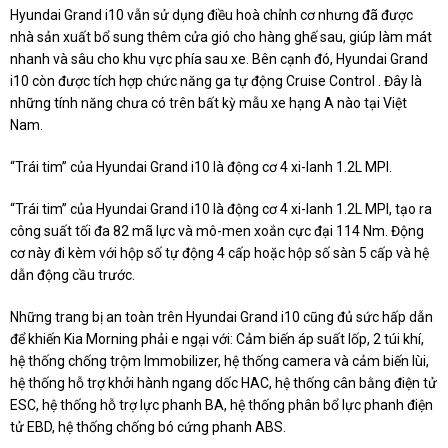
Hyundai Grand i10 vẫn sử dụng điều hoà chỉnh cơ nhưng đã được
nhà sản xuất bổ sung thêm cửa gió cho hàng ghế sau, giúp làm mát
nhanh và sâu cho khu vực phía sau xe. Bên cạnh đó, Hyundai Grand
i10 còn được tích hợp chức năng ga tự động Cruise Control . Đây là
những tính năng chưa có trên bất kỳ mẫu xe hạng A nào tại Việt
Nam.
“Trái tim” của Hyundai Grand i10 là động cơ 4 xi-lanh 1.2L MPI.
“Trái tim” của Hyundai Grand i10 là động cơ 4 xi-lanh 1.2L MPI, tạo ra
công suất tối đa 82 mã lực và mô-men xoắn cực đại 114 Nm. Động
cơ này đi kèm với hộp số tự động 4 cấp hoặc hộp số sàn 5 cấp và hệ
dẫn động cầu trước.
Những trang bị an toàn trên Hyundai Grand i10 cũng đủ sức hấp dẫn
để khiến Kia Morning phải e ngại với: Cảm biến áp suất lốp, 2 túi khí,
hệ thống chống trộm Immobilizer, hệ thống camera và cảm biến lùi,
hệ thống hỗ trợ khởi hành ngang dốc HAC, hệ thống cân bằng điện tử
ESC, hệ thống hỗ trợ lực phanh BA, hệ thống phân bổ lực phanh điện
tử EBD, hệ thống chống bó cứng phanh ABS.