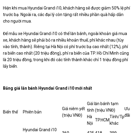
Hiện khi mua Hyundai Grand i10, khách hàng sẽ được giảm 50% lệ phí
trước bạ. Ngoài ra, các đại lý còn tặng rất nhiều phần quà hấp dẫn
cho người mua.
Để mẫu xe Hyundai Grand i10 có thể lăn bánh, ngoài khoản giá mua
xe, khách hàng sẽ phải bỏ ra nhiều khoản thuế, phí khác nhau (tùy
vào tỉnh, thành). Riêng tại Hà Nội có phí trước bạ cao nhất (12%), phí
ra biển cao nhất (20 triệu đồng), phí ra biển của TP. Hồ Chí Minh cũng
là 20 triệu đồng, trong khi đó các tỉnh thành khác chỉ 1 triệu đồng phí
lấy biển.
Bảng giá lăn bánh Hyundai Grand i10 mới nhất
Giá lăn bánh tạm
Giá niêm yết
Ưu
tính (triệu VNĐ)
Biến thể
Phiên bản
(triệu VNĐ)
đãi
Hà
Tỉnh/Tp
TP.HCM
Nội
khác
Hyundai Grand i10
360
425
418
399