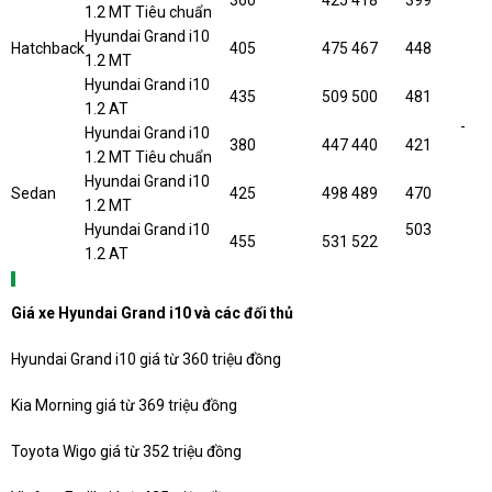
1.2 MT Tiêu chuẩn
Hyundai Grand i10
Hatchback
405
475
467
448
1.2 MT
Hyundai Grand i10
435
509
500
481
1.2 AT
-
Hyundai Grand i10
380
447
440
421
1.2 MT Tiêu chuẩn
Hyundai Grand i10
Sedan
425
498
489
470
1.2 MT
Hyundai Grand i10
503
455
531
522
1.2 AT
Giá xe Hyundai Grand i10 và các đối thủ
Hyundai Grand i10 giá từ 360 triệu đồng
Kia Morning giá từ 369 triệu đồng
Toyota Wigo giá từ 352 triệu đồng