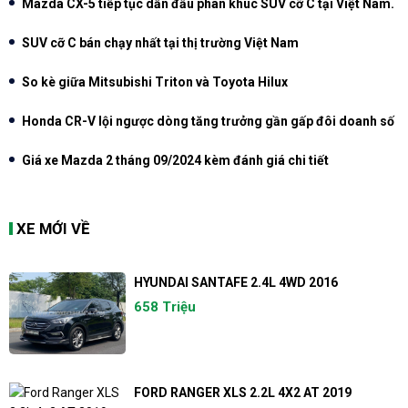
Mazda CX-5 tiếp tục dẫn đầu phân khúc SUV cỡ C tại Việt Nam.
SUV cỡ C bán chạy nhất tại thị trường Việt Nam
So kè giữa Mitsubishi Triton và Toyota Hilux
Honda CR-V lội ngược dòng tăng trưởng gần gấp đôi doanh số
Giá xe Mazda 2 tháng 09/2024 kèm đánh giá chi tiết
XE MỚI VỀ
HYUNDAI SANTAFE 2.4L 4WD 2016
658 Triệu
FORD RANGER XLS 2.2L 4X2 AT 2019