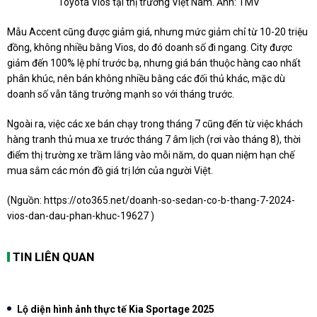
Toyota Vios tại thị trường Việt Nam. Ảnh: TMV
Mẫu Accent cũng được giảm giá, nhưng mức giảm chỉ từ 10-20 triệu
đồng, không nhiều bằng Vios, do đó doanh số đi ngang. City được
giảm đến 100% lệ phí trước bạ, nhưng giá bán thuộc hàng cao nhất
phân khúc, nên bán không nhiều bằng các đối thủ khác, mặc dù
doanh số vẫn tăng trưởng mạnh so với tháng trước.
Ngoài ra, việc các xe bán chạy trong tháng 7 cũng đến từ việc khách
hàng tranh thủ mua xe trước tháng 7 âm lịch (rơi vào tháng 8), thời
điểm thị trường xe trầm lắng vào mỗi năm, do quan niệm hạn chế
mua sắm các món đồ giá trị lớn của người Việt.
(Nguồn:
https://oto365.net/doanh-so-sedan-co-b-thang-7-2024-
vios-dan-dau-phan-khuc-19627
)
TIN LIÊN QUAN
Lộ diện hình ảnh thực tế Kia Sportage 2025