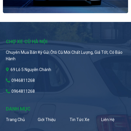
CHỢ XE CŨ HÀ NỘI
Chuyên Mua Bán Ký Gửi Ôtô Cũ Mới Chất Lượng, Giá Tốt, Có Bảo
Hành
69 Lô 5 Nguyễn Chánh
0946811268
0964811268
DANH MỤC
Trang Chủ
Giới Thiệu
Tin Tức Xe
Liên Hệ