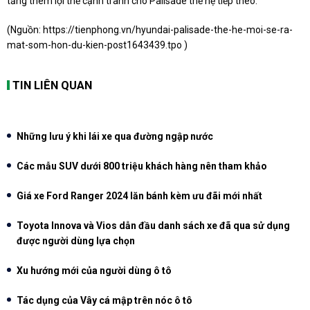
tăng thêm lợi thế cạnh tranh cho Palisade thế hệ tiếp theo.
(Nguồn:
https://tienphong.vn/hyundai-palisade-the-he-moi-se-ra-
mat-som-hon-du-kien-post1643439.tpo
)
TIN LIÊN QUAN
Những lưu ý khi lái xe qua đường ngập nước
Các mẫu SUV dưới 800 triệu khách hàng nên tham khảo
Giá xe Ford Ranger 2024 lăn bánh kèm ưu đãi mới nhất
Toyota Innova và Vios dẫn đầu danh sách xe đã qua sử dụng
được người dùng lựa chọn
Xu hướng mới của người dùng ô tô
Tác dụng của Vây cá mập trên nóc ô tô