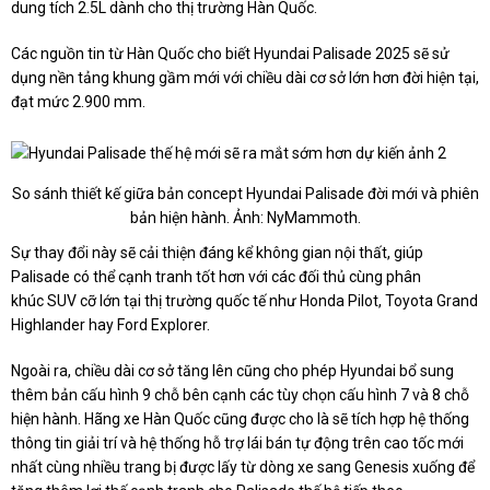
dung tích 2.5L dành cho thị trường Hàn Quốc.
Các nguồn tin từ Hàn Quốc cho biết Hyundai Palisade 2025 sẽ sử
dụng nền tảng khung gầm mới với chiều dài cơ sở lớn hơn đời hiện tại,
đạt mức 2.900 mm.
So sánh thiết kế giữa bản concept Hyundai Palisade đời mới và phiên
bản hiện hành. Ảnh: NyMammoth.
Sự thay đổi này sẽ cải thiện đáng kể không gian nội thất, giúp
Palisade có thể cạnh tranh tốt hơn với các đối thủ cùng phân
khúc SUV cỡ lớn tại thị trường quốc tế như Honda Pilot, Toyota Grand
Highlander hay Ford Explorer.
Ngoài ra, chiều dài cơ sở tăng lên cũng cho phép Hyundai bổ sung
thêm bản cấu hình 9 chỗ bên cạnh các tùy chọn cấu hình 7 và 8 chỗ
hiện hành. Hãng xe Hàn Quốc cũng được cho là sẽ tích hợp hệ thống
thông tin giải trí và hệ thống hỗ trợ lái bán tự động trên cao tốc mới
nhất cùng nhiều trang bị được lấy từ dòng xe sang Genesis xuống để