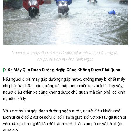
Người đi xe máy cũng cần có kỹ năng để tránh xe bị chết máy, tốn
chi phí sửa chữa - Ảnh: Biển Ngọc.
Đi Xe Máy Qua Đoạn Đường Ngập Cũng Không Được Chủ Quan
Nếu người đi xe máy gặp đường ngập nước, không may bị chết máy,
chi phí sửa chữa, bảo dưỡng sẽ thấp hơn nhiều so với ô tô. Tuy vậy,
người điều khiển xe cũng không được chủ quan mà cần phải có kinh
nghiệm xử lý.
Với xe máy, khi gặp đoạn đường ngập nước, người điều khiển nhớ
luôn đi xe ở số 2 với xe số vì đi số 1 sẽ bị giật. Đối với xe tay ga luôn đi
với mức ga tương đối lớn để tránh nước tràn vào pô xe và bộ phận
quạt gió.