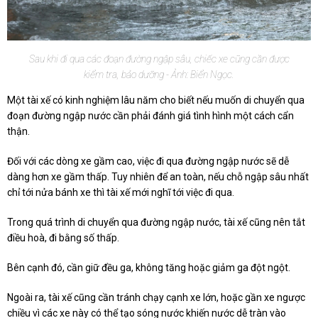
Sau khi đi qua các đoạn đường ngập sâu, chiếc xe cũng cần được
kiểm tra, bảo dưỡng - Ảnh: Biển Ngọc.
Một tài xế có kinh nghiệm lâu năm cho biết nếu muốn di chuyển qua
đoạn đường ngập nước cần phải đánh giá tình hình một cách cẩn
thận.
Đối với các dòng xe gầm cao, việc đi qua đường ngập nước sẽ dễ
dàng hơn xe gầm thấp. Tuy nhiên để an toàn, nếu chỗ ngập sâu nhất
chỉ tới nửa bánh xe thì tài xế mới nghĩ tới việc đi qua.
Trong quá trình di chuyển qua đường ngập nước, tài xế cũng nên tắt
điều hoà, đi bằng số thấp.
Bên cạnh đó, cần giữ đều ga, không tăng hoặc giảm ga đột ngột.
Ngoài ra, tài xế cũng cần tránh chạy cạnh xe lớn, hoặc gần xe ngược
chiều vì các xe này có thể tạo sóng nước khiến nước dễ tràn vào