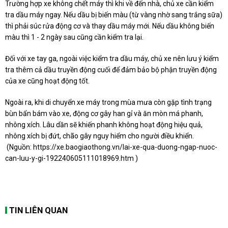
Trường hợp xe không chết máy thì khi về đến nhà, chủ xe cần kiểm
tra dầu máy ngay. Nếu dầu bị biến màu (từ vàng nhờ sang trắng sữa)
thì phải súc rửa động cơ và thay dầu máy mới. Nếu dầu không biến
màu thì 1 - 2 ngày sau cũng cần kiểm tra lại.
Đối với xe tay ga, ngoài việc kiểm tra dầu máy, chủ xe nên lưu ý kiểm
tra thêm cả dầu truyền động cuối để đảm bảo bộ phận truyền động
của xe cũng hoạt động tốt.
Ngoài ra, khi di chuyển xe máy trong mùa mưa còn gặp tình trạng
bùn bẩn bám vào xe, động cơ gây han gỉ và ăn mòn má phanh,
nhông xích. Lâu dần sẽ khiến phanh không hoạt động hiệu quả,
nhông xích bị đứt, chão gây nguy hiểm cho người điều khiển.
(Nguồn:
https://xe.baogiaothong.vn/lai-xe-qua-duong-ngap-nuoc-
can-luu-y-gi-192240605111018969.htm
)
TIN LIÊN QUAN