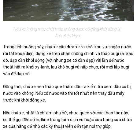
Nếu xe không may chết máy, không được cố gắng khởi động lại -
Ảnh: Biển Ngọc.
Trong tình huống này, chủ xe cần đưa xe ra khỏi khu vực ngập nước
rồi tắt khóa điện, dựng xe trên chân chống chính và tháo bugi ra. Sau
đó, đạp cần khởi động (với những xe có cần đạp) vài lần để nước
thoát hết ra khỏi xy-lanh, lau khô bugi và nắp chụp, rồi mới lắp bugi
vào để đạp nổ.
Đồng thời, chủ xe nên tháo que thăm dầu ra kiểm tra xem dầu có bị
nước vào không. Nếu có nước vào thì tốt nhất nên thay dầu máy
trước khi khởi động xe.
Nếu chủ xe, nhất là chị em phụ nữ, chưa quen với các thao tác này,
có thể gọi đến số hotline trung tâm dịch vụ hoặc cửa hàng sửa chữa
xe của hãng để nhờ các kỹ thuật viên đến tận nơi trợ giúp.