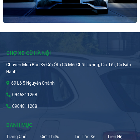
CHỢ XE CŨ HÀ NỘI
Chuyên Mua Bán Ký Gửi Ôtô Cũ Mới Chất Lượng, Giá Tốt, Có Bảo
Hành
69 Lô 5 Nguyễn Chánh
0946811268
0964811268
DANH MỤC
Trang Chủ
Giới Thiệu
Tin Tức Xe
Liên Hệ