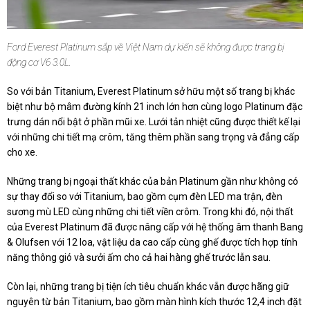
Ford Everest Platinum sắp về Việt Nam dự kiến sẽ không được trang bị
động cơ V6 3.0L.
So với bản Titanium, Everest Platinum sở hữu một số trang bị khác
biệt như bộ mâm đường kính 21 inch lớn hơn cùng logo Platinum đặc
trưng dán nổi bật ở phần mũi xe. Lưới tản nhiệt cũng được thiết kế lại
với những chi tiết mạ crôm, tăng thêm phần sang trọng và đẳng cấp
cho xe.
Những trang bị ngoại thất khác của bản Platinum gần như không có
sự thay đổi so với Titanium, bao gồm cụm đèn LED ma trận, đèn
sương mù LED cùng những chi tiết viền crôm. Trong khi đó, nội thất
của Everest Platinum đã được nâng cấp với hệ thống âm thanh Bang
& Olufsen với 12 loa, vật liệu da cao cấp cùng ghế được tích hợp tính
năng thông gió và sưởi ấm cho cả hai hàng ghế trước lẫn sau.
Còn lại, những trang bị tiện ích tiêu chuẩn khác vẫn được hãng giữ
nguyên từ bản Titanium, bao gồm màn hình kích thước 12,4 inch đặt