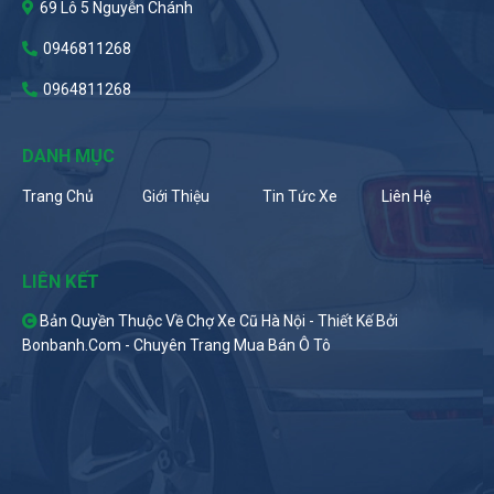
69 Lô 5 Nguyễn Chánh
0946811268
0964811268
DANH MỤC
Trang Chủ
Giới Thiệu
Tin Tức Xe
Liên Hệ
LIÊN KẾT
Bản Quyền Thuộc Về Chợ Xe Cũ Hà Nội -
Thiết Kế Bởi
Bonbanh.com - Chuyên Trang Mua Bán Ô Tô