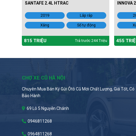
SANTAFE 2.4L HTRAC
INNOVA 2
2019
Lắp ráp
2
Xăng
Số tự động
X
815 TRIỆU
455 TRI
Trả trước 244 Triệu
CHỢ XE CŨ HÀ NỘI
Chuyên Mua Bán Ký Gửi Ôtô Cũ Mới Chất Lượng, Giá Tốt, Có
Bảo Hành
69 Lô 5 Nguyễn Chánh
0946811268
0964811268