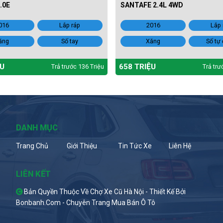
.0E
SANTAFE 2.4L 4WD
016
Lắp ráp
2016
Lắp 
ăng
Số tay
Xăng
Số tự
ỆU
658 TRIỆU
Trả trước 136 Triệu
Trả trư
DANH MỤC
Trang Chủ
Giới Thiệu
Tin Tức Xe
Liên Hệ
LIÊN KẾT
Bản Quyền Thuộc Về Chợ Xe Cũ Hà Nội -
Thiết Kế Bởi
Bonbanh.com - Chuyên Trang Mua Bán Ô Tô