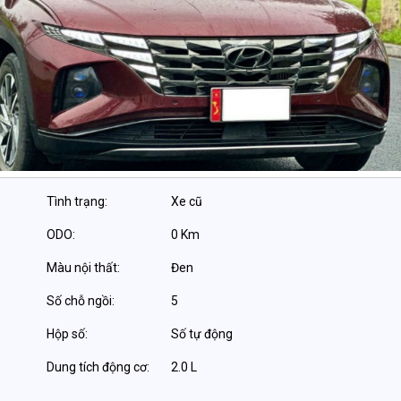
Tình trạng:
Xe cũ
ODO:
0 Km
Màu nội thất:
Đen
Số chỗ ngồi:
5
Hộp số:
Số tự động
Dung tích động cơ:
2.0 L