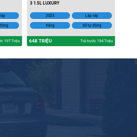
3 1.5L LUXURY
ráp
2023
Lắp ráp
 động
Xăng
Số tự động
648 TRIỆU
ớc 197 Triệu
Trả trước 194 Triệu