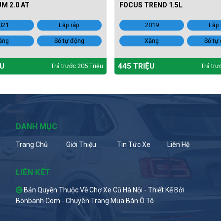
M 2.0 AT
FOCUS TREND 1.5L
021
Lắp ráp
2019
Lắp 
ăng
Số tự động
Xăng
Số tự
ỆU
445 TRIỆU
Trả trước 205 Triệu
Trả trư
DANH MỤC
Trang Chủ
Giới Thiệu
Tin Tức Xe
Liên Hệ
LIÊN KẾT
Bản Quyền Thuộc Về Chợ Xe Cũ Hà Nội -
Thiết Kế Bởi
Bonbanh.com - Chuyên Trang Mua Bán Ô Tô