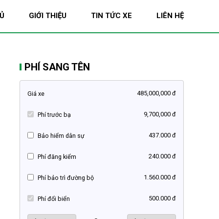
Ủ
GIỚI THIỆU
TIN TỨC XE
LIÊN HỆ
PHÍ SANG TÊN
485,000,000 đ
Giá xe
9,700,000 đ
Phí trước bạ
437.000 đ
Bảo hiểm dân sự
240.000 đ
Phí đăng kiểm
1.560.000 đ
Phí bảo trì đường bộ
500.000 đ
Phí đổi biển