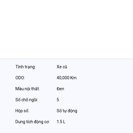
Tình trạng:
Xe cũ
ODO:
40,000 Km
Màu nội thất:
Đen
Số chỗ ngồi:
5
Hộp số:
Số tự động
Dung tích động cơ:
1.5 L