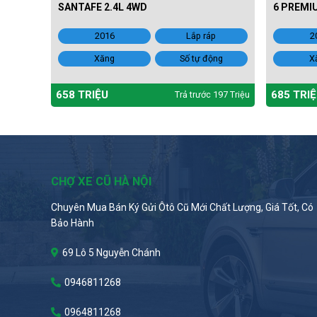
SANTAFE 2.4L 4WD
6 PREMIU
2016
Lắp ráp
2
Xăng
Số tự động
X
658 TRIỆU
685 TRI
Trả trước 197 Triệu
CHỢ XE CŨ HÀ NỘI
Chuyên Mua Bán Ký Gửi Ôtô Cũ Mới Chất Lượng, Giá Tốt, Có
Bảo Hành
69 Lô 5 Nguyễn Chánh
0946811268
0964811268